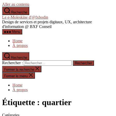
Aller au contenu
Recherche
Le e-Moleskine d'@fxbodin
Design de services et projets digitaux, UX, architecture
d'information @ BXF Conseil
Menu
Home
À propos
Recherche
Rechercher :
Fermer la recherche
Fermer le menu
Home
À propos
Étiquette :
quartier
Catégories