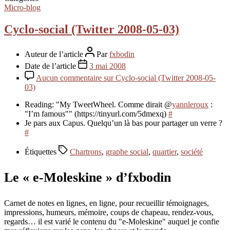
Micro-blog
Cyclo-social (Twitter 2008-05-03)
Auteur de l’article
Par
fxbodin
Date de l’article
3 mai 2008
Aucun commentaire
sur Cyclo-social (Twitter 2008-05-
03)
Reading: "My TweetWheel. Comme dirait @
yannleroux
:
"I’m famous"" (https://tinyurl.com/5dmexq)
#
Je pars aux Capus. Quelqu’un là bas pour partager un verre ?
#
Étiquettes
Chartrons
,
graphe social
,
quartier
,
société
Le « e-Moleskine » d’fxbodin
Carnet de notes en lignes, en ligne, pour recueillir témoignages,
impressions, humeurs, mémoire, coups de chapeau, rendez-vous,
regards… il est varié le contenu du "e-Moleskine" auquel je confie