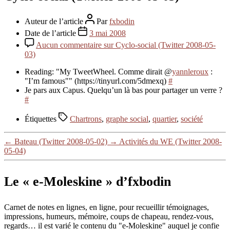
Auteur de l’article
Par
fxbodin
Date de l’article
3 mai 2008
Aucun commentaire
sur Cyclo-social (Twitter 2008-05-
03)
Reading: "My TweetWheel. Comme dirait @
yannleroux
:
"I’m famous"" (https://tinyurl.com/5dmexq)
#
Je pars aux Capus. Quelqu’un là bas pour partager un verre ?
#
Étiquettes
Chartrons
,
graphe social
,
quartier
,
société
←
Bateau (Twitter 2008-05-02)
→
Activités du WE (Twitter 2008-
05-04)
Le « e-Moleskine » d’fxbodin
Carnet de notes en lignes, en ligne, pour recueillir témoignages,
impressions, humeurs, mémoire, coups de chapeau, rendez-vous,
regards… il est varié le contenu du "e-Moleskine" auquel je confie