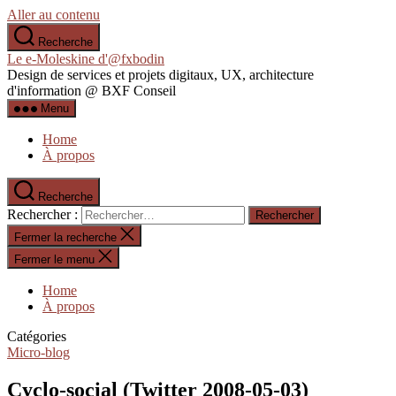
Aller au contenu
Recherche
Le e-Moleskine d'@fxbodin
Design de services et projets digitaux, UX, architecture
d'information @ BXF Conseil
Menu
Home
À propos
Recherche
Rechercher :
Fermer la recherche
Fermer le menu
Home
À propos
Catégories
Micro-blog
Cyclo-social (Twitter 2008-05-03)