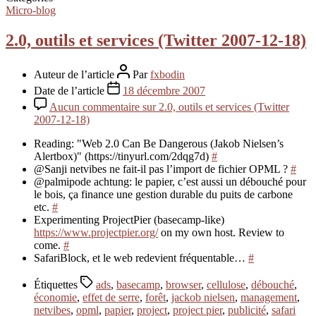
Micro-blog
2.0, outils et services (Twitter 2007-12-18)
Auteur de l’article
Par
fxbodin
Date de l’article
18 décembre 2007
Aucun commentaire
sur 2.0, outils et services (Twitter
2007-12-18)
Reading: "Web 2.0 Can Be Dangerous (Jakob Nielsen’s
Alertbox)" (https://tinyurl.com/2dqg7d)
#
@Sanji netvibes ne fait-il pas l’import de fichier OPML ?
#
@palmipode achtung: le papier, c’est aussi un débouché pour
le bois, ça finance une gestion durable du puits de carbone
etc.
#
Experimenting ProjectPier (basecamp-like)
https://www.projectpier.org/
on my own host. Review to
come.
#
SafariBlock, et le web redevient fréquentable…
#
Étiquettes
ads
,
basecamp
,
browser
,
cellulose
,
débouché
,
économie
,
effet de serre
,
forêt
,
jackob nielsen
,
management
,
netvibes
,
opml
,
papier
,
project
,
project pier
,
publicité
,
safari