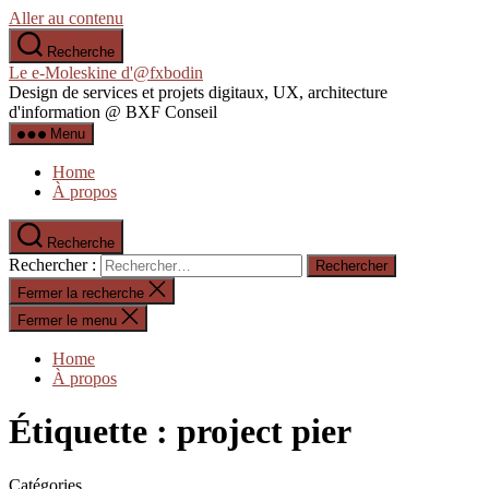
Aller au contenu
Recherche
Le e-Moleskine d'@fxbodin
Design de services et projets digitaux, UX, architecture
d'information @ BXF Conseil
Menu
Home
À propos
Recherche
Rechercher :
Fermer la recherche
Fermer le menu
Home
À propos
Étiquette :
project pier
Catégories