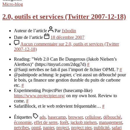
Micro-blog
2.0, outils et services (Twitter 2007-12-18)
Auteur de l’article
Par
fxbodin
Date de l’article
18 décembre 2007
Aucun commentaire
sur 2.0, outils et services (Twitter
2007-12-18)
Reading: "Web 2.0 Can Be Dangerous (Jakob Nielsen’s
Alertbox)" (https://tinyurl.com/2dqg7d)
#
@Sanji netvibes ne fait-il pas l’import de fichier OPML ?
#
@palmipode achtung: le papier, c’est aussi un débouché pour
le bois, ça finance une gestion durable du puits de carbone
etc.
#
Experimenting ProjectPier (basecamp-like)
https://www.projectpier.org/
on my own host. Review to
come.
#
SafariBlock, et le web redevient fréquentable…
#
Étiquettes
ads
,
basecamp
,
browser
,
cellulose
,
débouché
,
économie
,
effet de serre
,
forêt
,
jackob nielsen
,
management
,
netvibes
,
opml
,
papier
,
project
,
project pier
,
publicité
,
safari