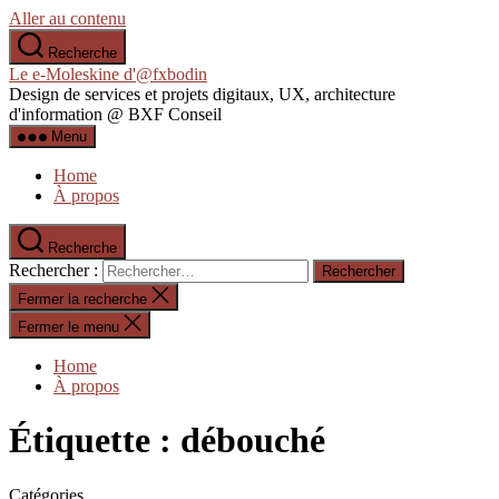
Aller au contenu
Recherche
Le e-Moleskine d'@fxbodin
Design de services et projets digitaux, UX, architecture
d'information @ BXF Conseil
Menu
Home
À propos
Recherche
Rechercher :
Fermer la recherche
Fermer le menu
Home
À propos
Étiquette :
débouché
Catégories