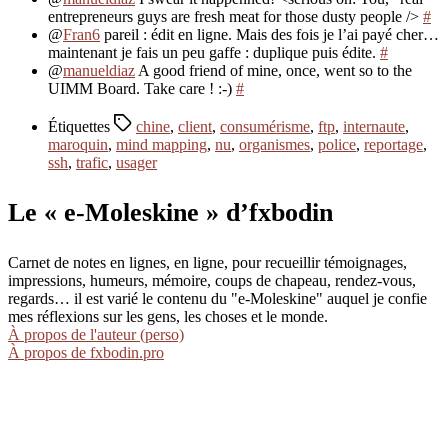
entrepreneurs guys are fresh meat for those dusty people />
#
@
Fran6
pareil : édit en ligne. Mais des fois je l’ai payé cher…
maintenant je fais un peu gaffe : duplique puis édite.
#
@
manueldiaz
A good friend of mine, once, went so to the
UIMM Board. Take care ! :-)
#
Étiquettes
chine
,
client
,
consumérisme
,
ftp
,
internaute
,
maroquin
,
mind mapping
,
nu
,
organismes
,
police
,
reportage
,
ssh
,
trafic
,
usager
Le « e-Moleskine » d’fxbodin
Carnet de notes en lignes, en ligne, pour recueillir témoignages,
impressions, humeurs, mémoire, coups de chapeau, rendez-vous,
regards… il est varié le contenu du "e-Moleskine" auquel je confie
mes réflexions sur les gens, les choses et le monde.
À propos de l'auteur (perso)
À propos de fxbodin.pro