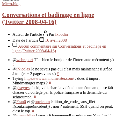
Micro-blog
Conversations et badinage en ligne
(Twitter 2008-04-16)
Auteur de l’article
Par
fxbodin
Date de l’article
16 avril 2008
Aucun commentaire
sur Conversations et badinage en
ligne (Twitter 2008-04-16)
@
webreport
T’as bien le bonjour de l’internaute mécontent ;-)
#
@
iNicolas
Je ne savais pas qui c’est mais maintenant si grâce
à toi. (et + 2 pages vues :-)
#
Trying
https://www.mindmeister.com/
; does it import
Mindmanager maps ?
#
@
jdseyres
clicki, vidi, shari la vidéo du caméraman qui se fait
chasser du cortège par la police française à la demande du
schtroumph.
#
@
Fran6
et @
oncletom
édition_de_code_sans_filet =
f(coût,risque(incident)) ; non ? autement, SSH quand on peut,
c’est le top.
#
@
manueldiaz
I swear it happenned! <serious on: You, "real"