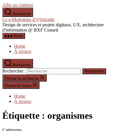
Aller au contenu
Recherche
Le e-Moleskine d'@fxbodin
Design de services et projets digitaux, UX, architecture
d'information @ BXF Conseil
Menu
Home
À propos
Recherche
Rechercher :
Fermer la recherche
Fermer le menu
Home
À propos
Étiquette :
organismes
Catégories