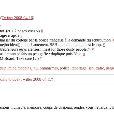
 (Twitter 2008-04-16)
#
toi. (et + 2 pages vues :-)
#
nager maps ?
#
 chasser du cortège par la police française à la demande du schtroumph.
ue(incident)) ; non ? autement, SSH quand on peut, c’est le top.
#
trepreneurs guys are fresh meat for those dusty people />
#
maintenant je fais un peu gaffe : duplique puis édite.
#
M Board. Take care ! :-)
#
quin
,
mind mapping
,
nu
,
organismes
,
police
,
reportage
,
ssh
,
trafic
,
usag
oing to do? (Twitter 2008-04-17)
pressions, humeurs, mémoire, coups de chapeau, rendez-vous, regards… il