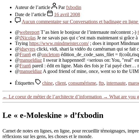
Auteur de l’article
Par
fxbodin
Date de l’article
16 avril 2008
Aucun commentaire
sur Conversations et badinage en ligne
@
webreport
T’as bien le bonjour de l’internaute mécontent ;-)
@
iNicolas
Je ne savais pas qui c’est mais maintenant si grâce à 
Trying
https://www.mindmeister.com/
; does it import Mindma
@
jdseyres
clicki, vidi, shari la vidéo du caméraman qui se fait
@
Fran6
et @
oncletom
édition_de_code_sans_filet = f(coût,risq
@
manueldiaz
I swear it happenned! <serious on: You, "real" en
@
Fran6
pareil : édit en ligne. Mais des fois je l’ai payé cher… 
@
manueldiaz
A good friend of mine, once, went so to the UIM
Étiquettes
chine
,
client
,
consumérisme
,
ftp
,
internaute
,
maro
←
Le coeur de métier de l’architecte d’information
→
What are you g
Le « e-Moleskine » d’fxbodin
Carnet de notes en lignes, en ligne, pour recueillir témoignages, im
réflexions sur les gens, les choses et le monde.