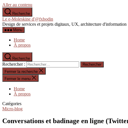
Aller au contenu
Recherche
Le e-Moleskine d'@fxbodin
Design de services et projets digitaux, UX, architecture d'informati
Menu
Home
À propos
Recherche
Rechercher :
Fermer la recherche
Fermer le menu
Home
À propos
Catégories
Micro-blog
Conversations et badinage en ligne (Twitte