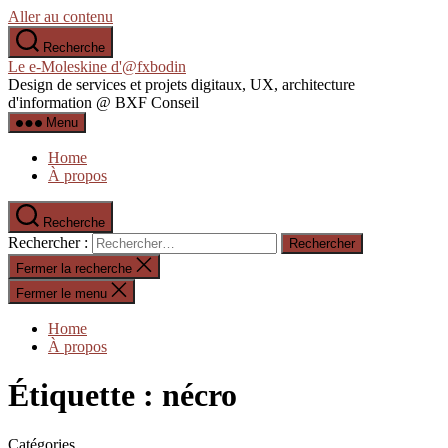
Aller au contenu
Recherche
Le e-Moleskine d'@fxbodin
Design de services et projets digitaux, UX, architecture
d'information @ BXF Conseil
Menu
Home
À propos
Recherche
Rechercher :
Fermer la recherche
Fermer le menu
Home
À propos
Étiquette :
nécro
Catégories