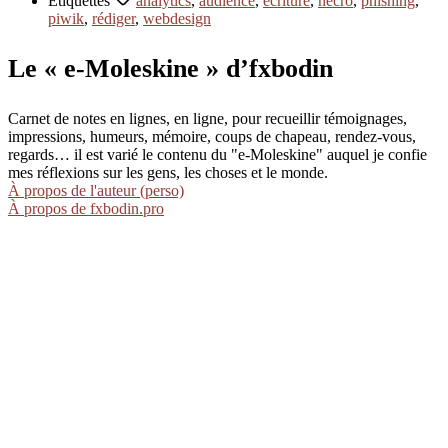
Étiquettes
analytics
,
audience
,
écriture
,
nécro
,
phishing
,
piwik
,
rédiger
,
webdesign
Le « e-Moleskine » d’fxbodin
Carnet de notes en lignes, en ligne, pour recueillir témoignages,
impressions, humeurs, mémoire, coups de chapeau, rendez-vous,
regards… il est varié le contenu du "e-Moleskine" auquel je confie
mes réflexions sur les gens, les choses et le monde.
À propos de l'auteur (perso)
À propos de fxbodin.pro