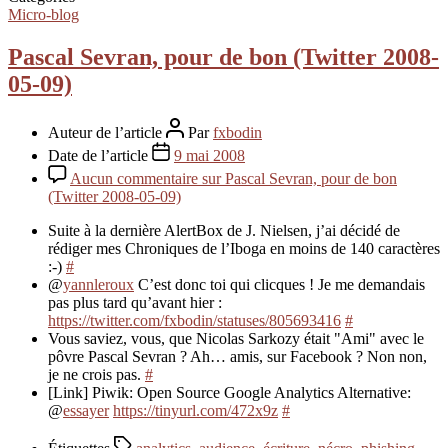
Micro-blog
Pascal Sevran, pour de bon (Twitter 2008-
05-09)
Auteur de l’article
Par
fxbodin
Date de l’article
9 mai 2008
Aucun commentaire
sur Pascal Sevran, pour de bon
(Twitter 2008-05-09)
Suite à la dernière AlertBox de J. Nielsen, j’ai décidé de
rédiger mes Chroniques de l’Iboga en moins de 140 caractères
:-)
#
@
yannleroux
C’est donc toi qui clicques ! Je me demandais
pas plus tard qu’avant hier :
https://twitter.com/fxbodin/statuses/805693416
#
Vous saviez, vous, que Nicolas Sarkozy était "Ami" avec le
pôvre Pascal Sevran ? Ah… amis, sur Facebook ? Non non,
je ne crois pas.
#
[Link] Piwik: Open Source Google Analytics Alternative:
@
essayer
https://tinyurl.com/472x9z
#