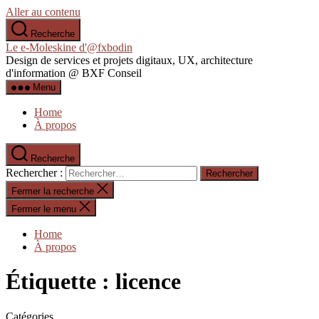
Aller au contenu
Recherche
Le e-Moleskine d'@fxbodin
Design de services et projets digitaux, UX, architecture
d'information @ BXF Conseil
Menu
Home
À propos
Recherche
Rechercher :
Fermer la recherche
Fermer le menu
Home
À propos
Étiquette :
licence
Catégories