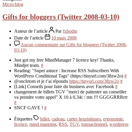
Micro-blog
Gifts for bloggers (Twitter 2008-03-10)
Auteur de l’article
Par
fxbodin
Date de l’article
10 mars 2008
Aucun commentaire
sur Gifts for bloggers (Twitter 2008-
03-10)
Just got my free MindManager 7 licence key! Thanks,
Mindjet team.
#
Reading: "Super astuce : Increase RSS Subscribers With
WordPress Conditional Tags" (https://tinyurl.com/38zw2o)
#
@oncletom et je t’ai répondu
https://tinyurl.com/38zw2o
#
[Link] Conseils pour faire du business avec Facebook
#
changement de billets TGV "merci de patienter un conseiller
va prendre votre appel" X 10 à 0,34c / mn !!! GGGGRRRrrr
#
SNCF GAVE !
#
Étiquettes
billet
,
cadeau
,
cartes heuristiques
,
ergonomie
,
licence
,
mind mapping
,
RSS
,
TGV
,
transactionnel
,
wordpress