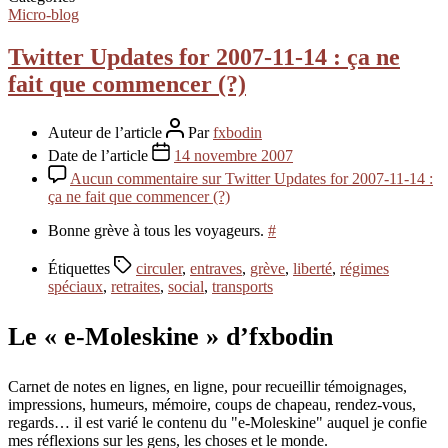
Micro-blog
Twitter Updates for 2007-11-14 : ça ne
fait que commencer (?)
Auteur de l’article
Par
fxbodin
Date de l’article
14 novembre 2007
Aucun commentaire
sur Twitter Updates for 2007-11-14 :
ça ne fait que commencer (?)
Bonne grève à tous les voyageurs.
#
Étiquettes
circuler
,
entraves
,
grève
,
liberté
,
régimes
spéciaux
,
retraites
,
social
,
transports
Le « e-Moleskine » d’fxbodin
Carnet de notes en lignes, en ligne, pour recueillir témoignages,
impressions, humeurs, mémoire, coups de chapeau, rendez-vous,
regards… il est varié le contenu du "e-Moleskine" auquel je confie
mes réflexions sur les gens, les choses et le monde.