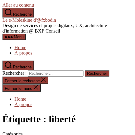
Aller au contenu
Recherche
Le e-Moleskine d'@fxbodin
Design de services et projets digitaux, UX, architecture
d'information @ BXF Conseil
Menu
Home
À propos
Recherche
Rechercher :
Fermer la recherche
Fermer le menu
Home
À propos
Étiquette :
liberté
Catégories