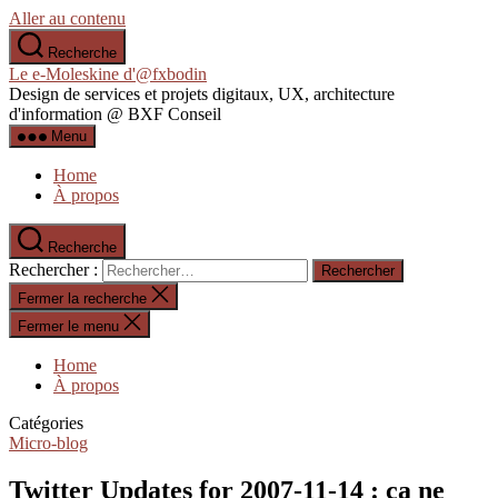
Aller au contenu
Recherche
Le e-Moleskine d'@fxbodin
Design de services et projets digitaux, UX, architecture
d'information @ BXF Conseil
Menu
Home
À propos
Recherche
Rechercher :
Fermer la recherche
Fermer le menu
Home
À propos
Catégories
Micro-blog
Twitter Updates for 2007-11-14 : ça ne