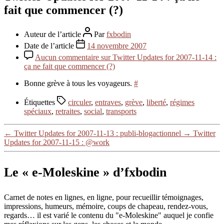
fait que commencer (?)
Auteur de l’article
Par
fxbodin
Date de l’article
14 novembre 2007
Aucun commentaire
sur Twitter Updates for 2007-11-14 :
ça ne fait que commencer (?)
Bonne grève à tous les voyageurs.
#
Étiquettes
circuler
,
entraves
,
grève
,
liberté
,
régimes
spéciaux
,
retraites
,
social
,
transports
←
Twitter Updates for 2007-11-13 : publi-blogactionnel
→
Twitter
Updates for 2007-11-15 : @work
Le « e-Moleskine » d’fxbodin
Carnet de notes en lignes, en ligne, pour recueillir témoignages,
impressions, humeurs, mémoire, coups de chapeau, rendez-vous,
regards… il est varié le contenu du "e-Moleskine" auquel je confie