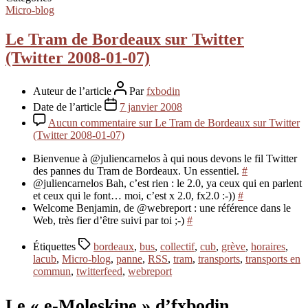
Micro-blog
Le Tram de Bordeaux sur Twitter
(Twitter 2008-01-07)
Auteur de l’article
Par
fxbodin
Date de l’article
7 janvier 2008
Aucun commentaire
sur Le Tram de Bordeaux sur Twitter
(Twitter 2008-01-07)
Bienvenue à @juliencarnelos à qui nous devons le fil Twitter
des pannes du Tram de Bordeaux. Un essentiel.
#
@juliencarnelos Bah, c’est rien : le 2.0, ya ceux qui en parlent
et ceux qui le font… moi, c’est x 2.0, fx2.0 :-))
#
Welcome Benjamin, de @webreport : une référence dans le
Web, très fier d’être suivi par toi ;-)
#
Étiquettes
bordeaux
,
bus
,
collectif
,
cub
,
grève
,
horaires
,
lacub
,
Micro-blog
,
panne
,
RSS
,
tram
,
transports
,
transports en
commun
,
twitterfeed
,
webreport
Le « e-Moleskine » d’fxbodin