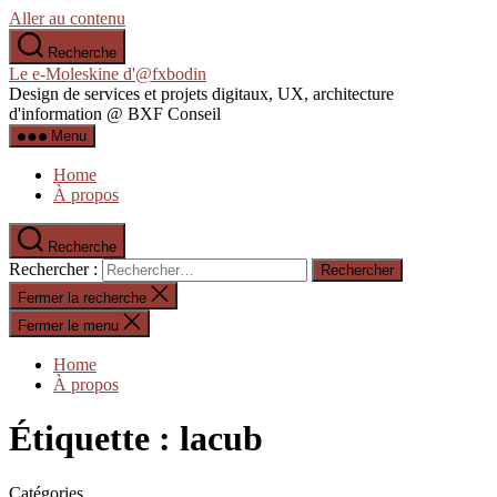
Aller au contenu
Recherche
Le e-Moleskine d'@fxbodin
Design de services et projets digitaux, UX, architecture
d'information @ BXF Conseil
Menu
Home
À propos
Recherche
Rechercher :
Fermer la recherche
Fermer le menu
Home
À propos
Étiquette :
lacub
Catégories