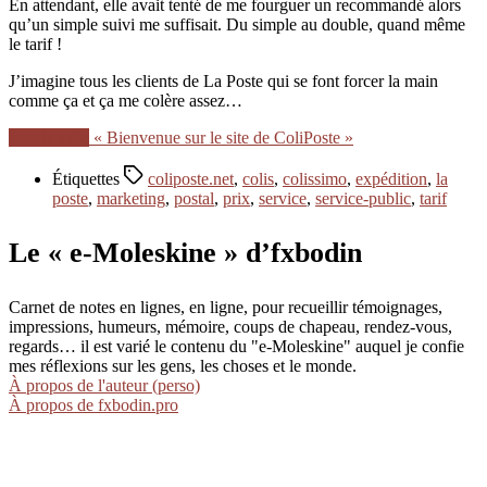
En attendant, elle avait tenté de me fourguer un recommandé alors
qu’un simple suivi me suffisait. Du simple au double, quand même
le tarif !
J’imagine tous les clients de La Poste qui se font forcer la main
comme ça et ça me colère assez…
Lire la suite
« Bienvenue sur le site de ColiPoste »
Étiquettes
coliposte.net
,
colis
,
colissimo
,
expédition
,
la
poste
,
marketing
,
postal
,
prix
,
service
,
service-public
,
tarif
Le « e-Moleskine » d’fxbodin
Carnet de notes en lignes, en ligne, pour recueillir témoignages,
impressions, humeurs, mémoire, coups de chapeau, rendez-vous,
regards… il est varié le contenu du "e-Moleskine" auquel je confie
mes réflexions sur les gens, les choses et le monde.
À propos de l'auteur (perso)
À propos de fxbodin.pro