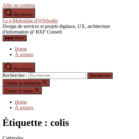
Aller au contenu
Recherche
Le e-Moleskine d'@fxbodin
Design de services et projets digitaux, UX, architecture
d'information @ BXF Conseil
Menu
Home
À propos
Recherche
Rechercher :
Fermer la recherche
Fermer le menu
Home
À propos
Étiquette :
colis
Catégories