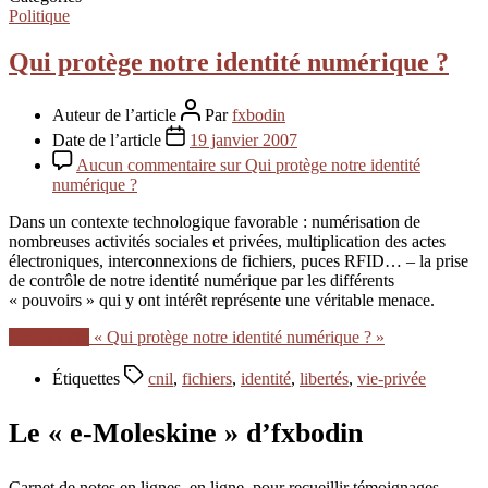
Politique
Qui protège notre identité numérique ?
Auteur de l’article
Par
fxbodin
Date de l’article
19 janvier 2007
Aucun commentaire
sur Qui protège notre identité
numérique ?
Dans un contexte technologique favorable : numérisation de
nombreuses activités sociales et privées, multiplication des actes
électroniques, interconnexions de fichiers, puces RFID… – la prise
de contrôle de notre identité numérique par les différents
« pouvoirs » qui y ont intérêt représente une véritable menace.
Lire la suite
« Qui protège notre identité numérique ? »
Étiquettes
cnil
,
fichiers
,
identité
,
libertés
,
vie-privée
Le « e-Moleskine » d’fxbodin
Carnet de notes en lignes, en ligne, pour recueillir témoignages,