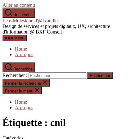
Aller au contenu
Recherche
Le e-Moleskine d'@fxbodin
Design de services et projets digitaux, UX, architecture
d'information @ BXF Conseil
Menu
Home
À propos
Recherche
Rechercher :
Fermer la recherche
Fermer le menu
Home
À propos
Étiquette :
cnil
Catégories