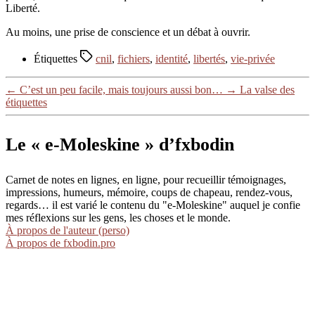
Liberté.
Au moins, une prise de conscience et un débat à ouvrir.
Étiquettes
cnil
,
fichiers
,
identité
,
libertés
,
vie-privée
←
C’est un peu facile, mais toujours aussi bon…
→
La valse des
étiquettes
Le « e-Moleskine » d’fxbodin
Carnet de notes en lignes, en ligne, pour recueillir témoignages,
impressions, humeurs, mémoire, coups de chapeau, rendez-vous,
regards… il est varié le contenu du "e-Moleskine" auquel je confie
mes réflexions sur les gens, les choses et le monde.
À propos de l'auteur (perso)
À propos de fxbodin.pro