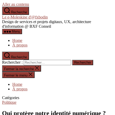
Aller au contenu
Recherche
Le e-Moleskine d'@fxbodin
Design de services et projets digitaux, UX, architecture
d'information @ BXF Conseil
Menu
Home
À propos
Recherche
Rechercher :
Fermer la recherche
Fermer le menu
Home
À propos
Catégories
Politique
Qui protège notre identité numérique ?