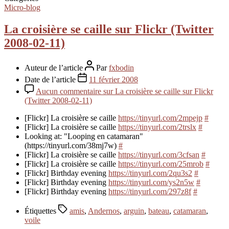
Micro-blog
La croisière se caille sur Flickr (Twitter
2008-02-11)
Auteur de l’article
Par
fxbodin
Date de l’article
11 février 2008
Aucun commentaire
sur La croisière se caille sur Flickr
(Twitter 2008-02-11)
[Flickr] La croisière se caille
https://tinyurl.com/2mpejp
#
[Flickr] La croisière se caille
https://tinyurl.com/2trslx
#
Looking at: "Looping en catamaran"
(https://tinyurl.com/38mj7w)
#
[Flickr] La croisière se caille
https://tinyurl.com/3cfsan
#
[Flickr] La croisière se caille
https://tinyurl.com/25mrob
#
[Flickr] Birthday evening
https://tinyurl.com/2qu3s2
#
[Flickr] Birthday evening
https://tinyurl.com/ys2n5w
#
[Flickr] Birthday evening
https://tinyurl.com/297z8f
#
Étiquettes
amis
,
Andernos
,
arguin
,
bateau
,
catamaran
,
voile