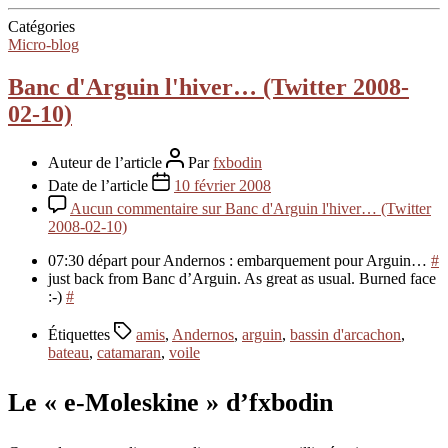
Catégories
Micro-blog
Banc d'Arguin l'hiver… (Twitter 2008-
02-10)
Auteur de l’article
Par
fxbodin
Date de l’article
10 février 2008
Aucun commentaire
sur Banc d'Arguin l'hiver… (Twitter
2008-02-10)
07:30 départ pour Andernos : embarquement pour Arguin…
#
just back from Banc d’Arguin. As great as usual. Burned face
:-)
#
Étiquettes
amis
,
Andernos
,
arguin
,
bassin d'arcachon
,
bateau
,
catamaran
,
voile
Le « e-Moleskine » d’fxbodin