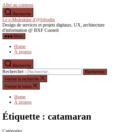
Aller au contenu
Recherche
Le e-Moleskine d'@fxbodin
Design de services et projets digitaux, UX, architecture
d'information @ BXF Conseil
Menu
Home
À propos
Recherche
Rechercher :
Fermer la recherche
Fermer le menu
Home
À propos
Étiquette :
catamaran
Catégories