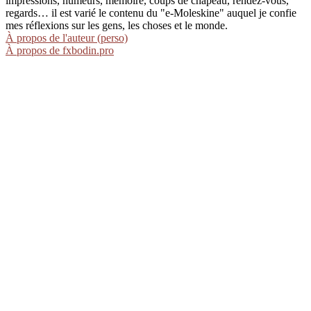
impressions, humeurs, mémoire, coups de chapeau, rendez-vous,
regards… il est varié le contenu du "e-Moleskine" auquel je confie
mes réflexions sur les gens, les choses et le monde.
À propos de l'auteur (perso)
À propos de fxbodin.pro