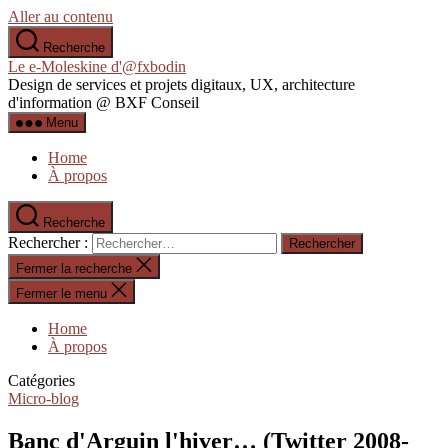
Aller au contenu
Recherche
Le e-Moleskine d'@fxbodin
Design de services et projets digitaux, UX, architecture
d'information @ BXF Conseil
Menu
Home
À propos
Recherche
Rechercher :
Fermer la recherche
Fermer le menu
Home
À propos
Catégories
Micro-blog
Banc d'Arguin l'hiver… (Twitter 2008-