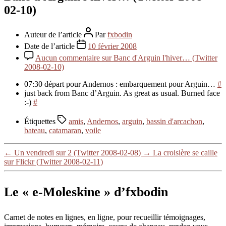
02-10)
Auteur de l’article
Par
fxbodin
Date de l’article
10 février 2008
Aucun commentaire
sur Banc d'Arguin l'hiver… (Twitter
2008-02-10)
07:30 départ pour Andernos : embarquement pour Arguin…
#
just back from Banc d’Arguin. As great as usual. Burned face
:-)
#
Étiquettes
amis
,
Andernos
,
arguin
,
bassin d'arcachon
,
bateau
,
catamaran
,
voile
←
Un vendredi sur 2 (Twitter 2008-02-08)
→
La croisière se caille
sur Flickr (Twitter 2008-02-11)
Le « e-Moleskine » d’fxbodin
Carnet de notes en lignes, en ligne, pour recueillir témoignages,