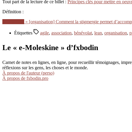
Tout part de la lecture de ce billet :
Principes clés pour mettre en oeuv
Définition :
Lire la suite
« [organisation] Comment la stigmergie permet d’accompl
Étiquettes
agile
,
association
,
bénévolat
,
lean
,
organisation
,
p
Le « e-Moleskine » d’fxbodin
Carnet de notes en lignes, en ligne, pour recueillir témoignages, im
réflexions sur les gens, les choses et le monde.
À propos de l'auteur (perso)
À propos de fxbodin.pro