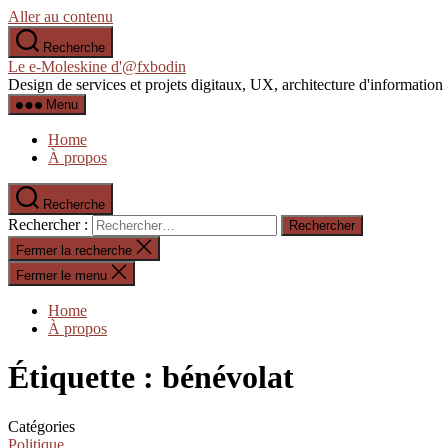
Aller au contenu
Recherche
Le e-Moleskine d'@fxbodin
Design de services et projets digitaux, UX, architecture d'informati
Menu
Home
À propos
Recherche
Rechercher :
Fermer la recherche
Fermer le menu
Home
À propos
Étiquette :
bénévolat
Catégories
Politique