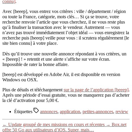
connu]
.
Avec [beeep], vous entrez vos critères : ville / département / région
ou toute la France, catégorie, mots clés… Si ça se trouve, votre
recherche renvoie l’article que vous cherchez, il ne vous reste plus
qu’à finaliser la transaction avec le vendeur. Autrement — vous
n’avez pas trouvé immédiatement l’objet idéal — vous enregistrez la
recherche puis [beeep] veille pour vous : il scrutera régulièrement [le
site bien connu] à votre place.
Dès qu’il trouve une nouvelle annonce répondant à vos critères, un
« [beeep] ! » retentit et une alerte s’affiche sur votre écran.
Impossible de rater la bonne affaire.
[beeep] est développé en Adobe Air, il est disponible en version
Windows ou OSX.
Plus de détails et téléchargement
sur la page de l’application [beeep]
.
Après une période d’essai gratuite, vous ne manquerez pas d’acheter
la clé d’activation pour 5,00 €.
Étiquettes
annonces
,
application
,
petites-annonces
,
review
←
Update groupé de mes missions en cours et récentes
→
Box.net
offre 50 Go aux utilisateurs d’iOS. Super, mais…