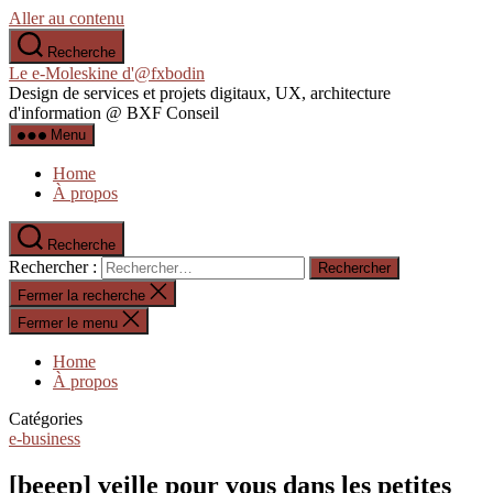
Aller au contenu
Recherche
Le e-Moleskine d'@fxbodin
Design de services et projets digitaux, UX, architecture
d'information @ BXF Conseil
Menu
Home
À propos
Recherche
Rechercher :
Fermer la recherche
Fermer le menu
Home
À propos
Catégories
e-business
[beeep] veille pour vous dans les petites