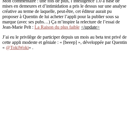
Mon commentaire : une fois de plus, l’intelligence 1.0 à base de
mises en demeures et d’intimidation a pris le dessus sur une analyse
créative au terme de laquelle, peut-être, cet éditeur aurait pu
proposer à Quentin de lui acheter l’appli pour la publier sous sa
marque (avec ses pubs…) Ça m’inspire la relecture de l’essai de
Jean-Marie Pelt :
La Raison du plus faible
</update>
J’ai eu le privilège de participer depuis un mois au beta test privé de
cette appli modeste et géniale : « [beeep] », développée par Quentin
«
@TokiWoki
« .