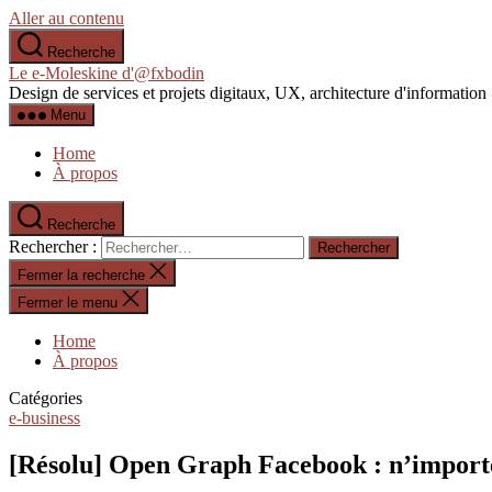
Aller au contenu
Recherche
Le e-Moleskine d'@fxbodin
Design de services et projets digitaux, UX, architecture d'informati
Menu
Home
À propos
Recherche
Rechercher :
Fermer la recherche
Fermer le menu
Home
À propos
Catégories
e-business
[Résolu] Open Graph Facebook : n’importe