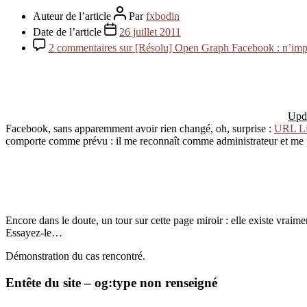
Auteur de l’article
Par
fxbodin
Date de l’article
26 juillet 2011
2 commentaires
sur [Résolu] Open Graph Facebook : n’impo
Upd
Facebook, sans apparemment avoir rien changé, oh, surprise :
URL Li
comporte comme prévu : il me reconnaît comme administrateur et me pré
Encore dans le doute, un tour sur cette page miroir : elle existe vrai
Essayez-le…
Démonstration du cas rencontré.
Entête du site – og:type non renseigné