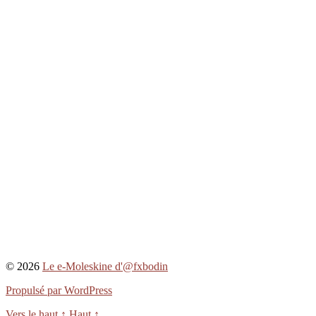
© 2026
Le e-Moleskine d'@fxbodin
Propulsé par WordPress
Vers le haut
↑
Haut
↑