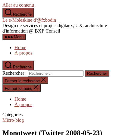
Aller au contenu
Recherche
Le e-Moleskine d'@fxbodin
Design de services et projets digitaux, UX, architecture
d'information @ BXF Conseil
Menu
Home
À propos
Recherche
Rechercher :
Fermer la recherche
Fermer le menu
Home
À propos
Catégories
Micro-blog
Monotweet (Twitter 2008-05-23)