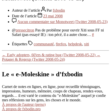
Auteur de l’article
Par
fxbodin
Date de l’article
23 mai 2008
Aucun commentaire
sur Monotweet (Twitter 2008-05-23)
@
pressecitron
Pas de problème pour ouvrir Xiti sous FF ni
Safari (pas essayé IE) : ton pécé, il a autre chose…
#
Étiquettes
communauté
,
firefox
,
helpdesk
,
xiti
←
Early adopters, 60'ers & rating bug (Twitter 2008-05-22)
→
Potager & Regexp (Twitter 2008-05-24)
Le « e-Moleskine » d’fxbodin
Carnet de notes en lignes, en ligne, pour recueillir témoignages,
impressions, humeurs, mémoire, coups de chapeau, rendez-vous,
regards… il est varié le contenu du "e-Moleskine" auquel je confie
mes réflexions sur les gens, les choses et le monde.
À propos de l'auteur (perso)
À propos de fxbodin.pro