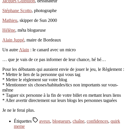
Jacques Guibillon
, dessinateur
Stéphane Scotto
, photographe
Mathieu
, skipper de Sun 2000
Hélène
, méta blogueuse
Alain Juppé
, maire de Bordeaux
Un autre
Alain
: le canard avec un micro
… que je vais de ce pas informer de leur chance, hé hé…
Pour les débutants qui auraient envie de jouer le jeu, le Règlement :
* Mettre le lien de la personne qui vous tag
* Mettre le règlement sur votre blog
* Mentionner six choses/habitudes/tics non importants sur vous-
même
* Taguer six personne à la fin de votre billet en mettant leurs liens
* Aller avertir directement sur leurs blogs les personnes taguées
Je ne le ferai plus.
Étiquettes
aveux
,
blogueurs
,
chaîne
,
confidences
,
quirk
meme