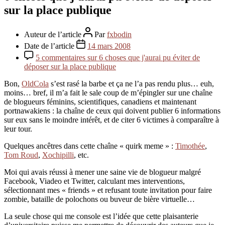
sur la place publique
Auteur de l’article
Par
fxbodin
Date de l’article
14 mars 2008
5 commentaires
sur 6 choses que j'aurai pu éviter de
déposer sur la place publique
Bon,
OldCola
s’est rasé la barbe et ça ne l’a pas rendu plus… euh,
moins… bref, il m’a fait le sale coup de m’épingler sur une chaîne
de blogueurs féminins, scientifiques, canadiens et maintenant
portnawakiens : la chaîne de ceux qui doivent publier 6 informations
sur eux sans le moindre intérêt, et de citer 6 victimes à comparaître à
leur tour.
Quelques ancêtres dans cette chaîne « quirk meme » :
Timothée
,
Tom Roud
,
Xochipilli
, etc.
Moi qui avais réussi à mener une saine vie de blogueur malgré
Facebook, Viadeo et Twitter, calculant mes interventions,
sélectionnant mes « friends » et refusant toute invitation pour faire
zombie, bataille de polochons ou buveur de bière virtuelle…
La seule chose qui me console est l’idée que cette plaisanterie