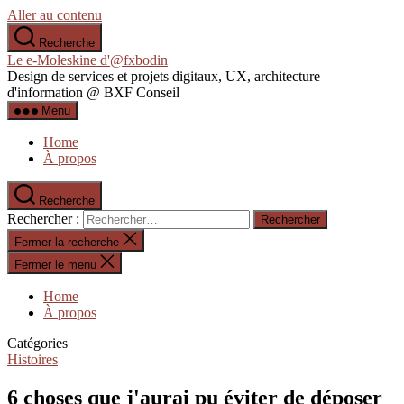
Aller au contenu
Recherche
Le e-Moleskine d'@fxbodin
Design de services et projets digitaux, UX, architecture
d'information @ BXF Conseil
Menu
Home
À propos
Recherche
Rechercher :
Fermer la recherche
Fermer le menu
Home
À propos
Catégories
Histoires
6 choses que j'aurai pu éviter de déposer