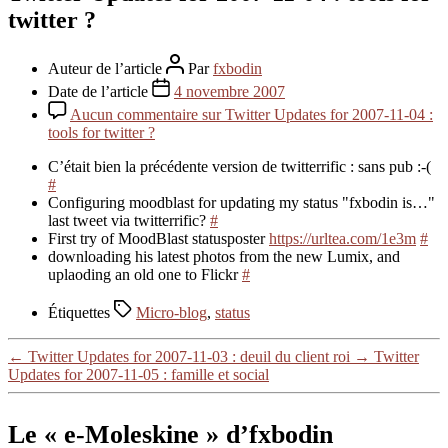
twitter ?
Auteur de l’article
Par
fxbodin
Date de l’article
4 novembre 2007
Aucun commentaire
sur Twitter Updates for 2007-11-04 :
tools for twitter ?
C’était bien la précédente version de twitterrific : sans pub :-(
#
Configuring moodblast for updating my status "fxbodin is…"
last tweet via twitterrific?
#
First try of MoodBlast statusposter
https://urltea.com/1e3m
#
downloading his latest photos from the new Lumix, and
uplaoding an old one to Flickr
#
Étiquettes
Micro-blog
,
status
←
Twitter Updates for 2007-11-03 : deuil du client roi
→
Twitter
Updates for 2007-11-05 : famille et social
Le « e-Moleskine » d’fxbodin