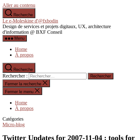
Aller au contenu
Recherche
Le e-Moleskine d'@fxbodin
Design de services et projets digitaux, UX, architecture
d'information @ BXF Conseil
Menu
Home
À propos
Recherche
Rechercher :
Fermer la recherche
Fermer le menu
Home
À propos
Catégories
Micro-blog
Twitter Updates for 2007-11-04 : tools for