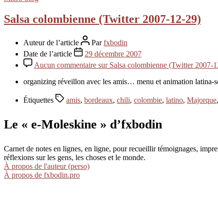
Salsa colombienne (Twitter 2007-12-29)
Auteur de l’article
Par
fxbodin
Date de l’article
29 décembre 2007
Aucun commentaire
sur Salsa colombienne (Twitter 2007-1
organizing réveillon avec les amis… menu et animation latina
Étiquettes
amis
,
bordeaux
,
chili
,
colombie
,
latino
,
Majorque
Le « e-Moleskine » d’fxbodin
Carnet de notes en lignes, en ligne, pour recueillir témoignages, im
réflexions sur les gens, les choses et le monde.
À propos de l'auteur (perso)
À propos de fxbodin.pro