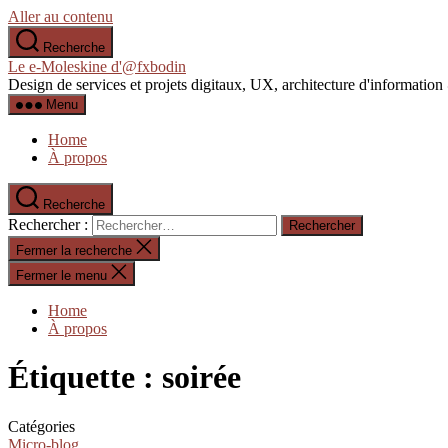
Aller au contenu
Recherche
Le e-Moleskine d'@fxbodin
Design de services et projets digitaux, UX, architecture d'informati
Menu
Home
À propos
Recherche
Rechercher :
Fermer la recherche
Fermer le menu
Home
À propos
Étiquette :
soirée
Catégories
Micro-blog