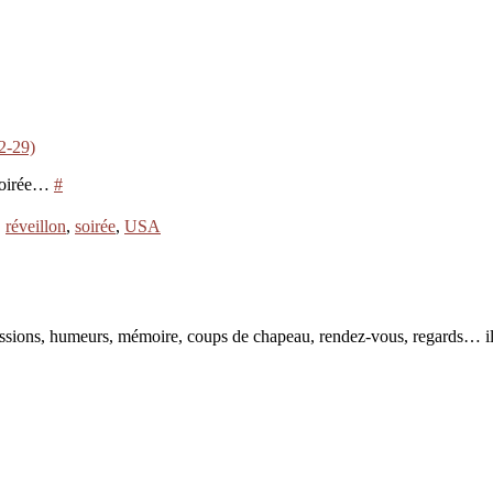
2-29)
-soirée…
#
,
réveillon
,
soirée
,
USA
pressions, humeurs, mémoire, coups de chapeau, rendez-vous, regards… il