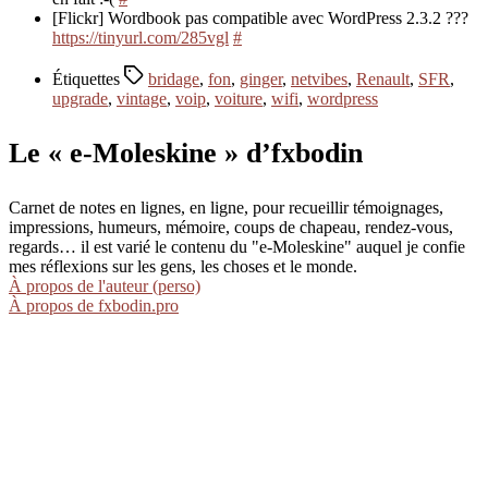
[Flickr] Wordbook pas compatible avec WordPress 2.3.2 ???
https://tinyurl.com/285vgl
#
Étiquettes
bridage
,
fon
,
ginger
,
netvibes
,
Renault
,
SFR
,
upgrade
,
vintage
,
voip
,
voiture
,
wifi
,
wordpress
Le « e-Moleskine » d’fxbodin
Carnet de notes en lignes, en ligne, pour recueillir témoignages,
impressions, humeurs, mémoire, coups de chapeau, rendez-vous,
regards… il est varié le contenu du "e-Moleskine" auquel je confie
mes réflexions sur les gens, les choses et le monde.
À propos de l'auteur (perso)
À propos de fxbodin.pro