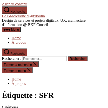
Aller au contenu
Recherche
Le e-Moleskine d'@fxbodin
Design de services et projets digitaux, UX, architecture
d'information @ BXF Conseil
Menu
Home
À propos
Recherche
Rechercher :
Fermer la recherche
Fermer le menu
Home
À propos
Étiquette :
SFR
Catégories