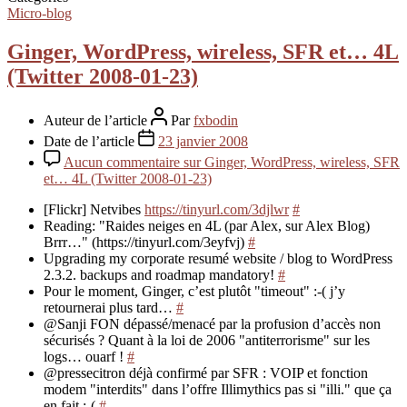
Micro-blog
Ginger, WordPress, wireless, SFR et… 4L
(Twitter 2008-01-23)
Auteur de l’article
Par
fxbodin
Date de l’article
23 janvier 2008
Aucun commentaire
sur Ginger, WordPress, wireless, SFR
et… 4L (Twitter 2008-01-23)
[Flickr] Netvibes
https://tinyurl.com/3djlwr
#
Reading: "Raides neiges en 4L (par Alex, sur Alex Blog)
Brrr…" (https://tinyurl.com/3eyfvj)
#
Upgrading my corporate resumé website / blog to WordPress
2.3.2. backups and roadmap mandatory!
#
Pour le moment, Ginger, c’est plutôt "timeout" :-( j’y
retournerai plus tard…
#
@Sanji FON dépassé/menacé par la profusion d’accès non
sécurisés ? Quant à la loi de 2006 "antiterrorisme" sur les
logs… ouarf !
#
@pressecitron déjà confirmé par SFR : VOIP et fonction
modem "interdits" dans l’offre Illimythics pas si "illi." que ça
en fait :-(
#