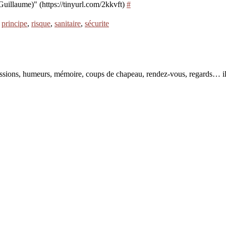
illaume)" (https://tinyurl.com/2kkvft)
#
,
principe
,
risque
,
sanitaire
,
sécurite
pressions, humeurs, mémoire, coups de chapeau, rendez-vous, regards… il