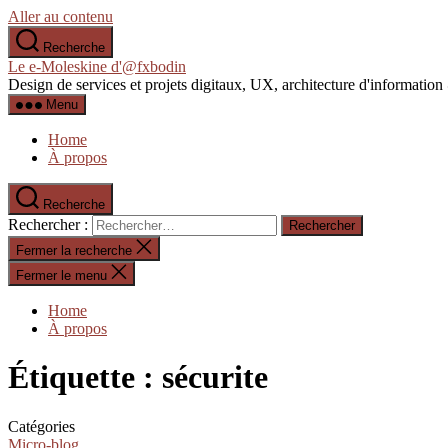
Aller au contenu
Recherche
Le e-Moleskine d'@fxbodin
Design de services et projets digitaux, UX, architecture d'informati
Menu
Home
À propos
Recherche
Rechercher :
Fermer la recherche
Fermer le menu
Home
À propos
Étiquette :
sécurite
Catégories
Micro-blog