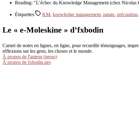
Reading: "L’échec du Knowledge Management (chez Nicolas Gu
Étiquettes
KM
,
knowledge management
,
patate
,
précaution
Le « e-Moleskine » d’fxbodin
Carnet de notes en lignes, en ligne, pour recueillir témoignages, im
réflexions sur les gens, les choses et le monde.
À propos de l'auteur (perso)
À propos de fxbodin.pro