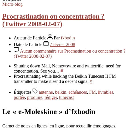
Micro-blog
Procrastination ou concentration ?
(Twitter 2008-02-07)
Auteur de l’article
Par
fxbodin
Date de l’article
7 février 2008
Aucun commentaire
sur Procrastination ou concentration ?
(Twitter 2008-02-07)
Shutting down Mail, Netnewswire and twitterrific: need for
concentration. See you…
#
Procrastinating while hacking the Belkin Tunecast II FM
transmitter to make it send a decent signal
#
Étiquettes
antenne
,
belkin
,
échéances
,
FM
,
livrables
,
portée
,
produire
,
rédiger
,
tunecast
Le « e-Moleskine » d’fxbodin
Carnet de notes en lignes, en ligne, pour recueillir témoignages,