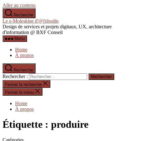
Aller au contenu
Recherche
Le e-Moleskine d'@fxbodin
Design de services et projets digitaux, UX, architecture
d'information @ BXF Conseil
Menu
Home
À propos
Recherche
Rechercher :
Fermer la recherche
Fermer le menu
Home
À propos
Étiquette :
produire
Catégories