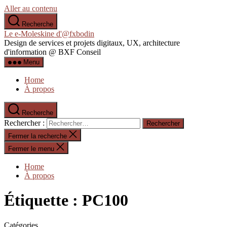
Aller au contenu
Recherche
Le e-Moleskine d'@fxbodin
Design de services et projets digitaux, UX, architecture
d'information @ BXF Conseil
Menu
Home
À propos
Recherche
Rechercher :
Fermer la recherche
Fermer le menu
Home
À propos
Étiquette :
PC100
Catégories