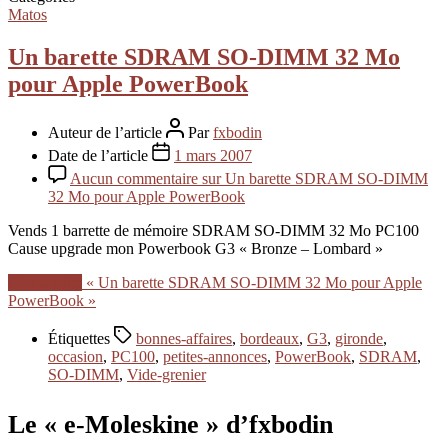
Matos
Un barette SDRAM SO-DIMM 32 Mo
pour Apple PowerBook
Auteur de l’article
Par
fxbodin
Date de l’article
1 mars 2007
Aucun commentaire
sur Un barette SDRAM SO-DIMM
32 Mo pour Apple PowerBook
Vends 1 barrette de mémoire SDRAM SO-DIMM 32 Mo PC100
Cause upgrade mon Powerbook G3 « Bronze – Lombard »
Lire la suite
« Un barette SDRAM SO-DIMM 32 Mo pour Apple
PowerBook »
Étiquettes
bonnes-affaires
,
bordeaux
,
G3
,
gironde
,
occasion
,
PC100
,
petites-annonces
,
PowerBook
,
SDRAM
,
SO-DIMM
,
Vide-grenier
Le « e-Moleskine » d’fxbodin