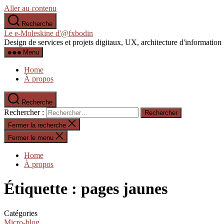
Aller au contenu
Recherche
Le e-Moleskine d'@fxbodin
Design de services et projets digitaux, UX, architecture d'informati
Menu
Home
À propos
Recherche
Rechercher :
Fermer la recherche
Fermer le menu
Home
À propos
Étiquette :
pages jaunes
Catégories
Micro-blog