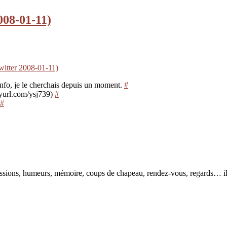
008-01-11)
witter 2008-01-11)
info, je le cherchais depuis un moment.
#
nyurl.com/ysj739)
#
#
pressions, humeurs, mémoire, coups de chapeau, rendez-vous, regards… il