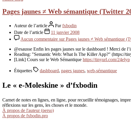
Pages jaunes ≠ Web sémantique (Twitter 2
Auteur de l’article
Par
fxbodin
Date de l’article
11 janvier 2008
Aucun commentaire
sur Pages jaunes ≠ Web sémantique (T
@esausse Enfin les pages jaunes sur le dashboard ! Merci de l’
Reading: "Semantic Web: What Is The Killer App?" (https://ti
[Link] Cours sur le Web Sémantique
https://tinyurl.com/24elyp
Étiquettes
dashboard
,
pages jaunes
,
web-sémantique
Le « e-Moleskine » d’fxbodin
Carnet de notes en lignes, en ligne, pour recueillir témoignages, im
réflexions sur les gens, les choses et le monde.
À propos de l'auteur (perso)
À propos de fxbodin.pro