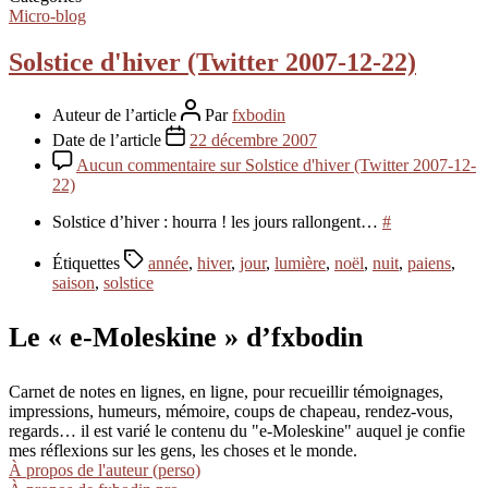
Micro-blog
Solstice d'hiver (Twitter 2007-12-22)
Auteur de l’article
Par
fxbodin
Date de l’article
22 décembre 2007
Aucun commentaire
sur Solstice d'hiver (Twitter 2007-12-
22)
Solstice d’hiver : hourra ! les jours rallongent…
#
Étiquettes
année
,
hiver
,
jour
,
lumière
,
noël
,
nuit
,
paiens
,
saison
,
solstice
Le « e-Moleskine » d’fxbodin
Carnet de notes en lignes, en ligne, pour recueillir témoignages,
impressions, humeurs, mémoire, coups de chapeau, rendez-vous,
regards… il est varié le contenu du "e-Moleskine" auquel je confie
mes réflexions sur les gens, les choses et le monde.
À propos de l'auteur (perso)