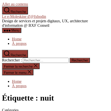
Aller au contenu
Recherche
Le e-Moleskine d'@fxbodin
Design de services et projets digitaux, UX, architecture
d'information @ BXF Conseil
Menu
Home
À propos
Recherche
Rechercher :
Fermer la recherche
Fermer le menu
Home
À propos
Étiquette :
nuit
Catégories