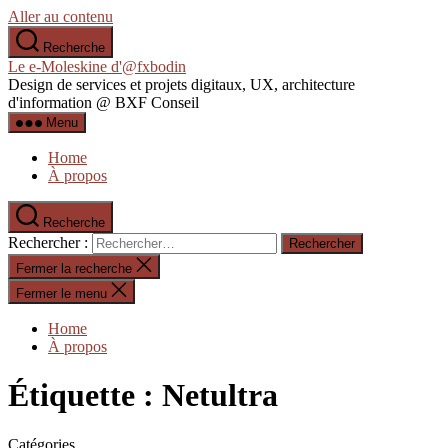
Aller au contenu
Recherche
Le e-Moleskine d'@fxbodin
Design de services et projets digitaux, UX, architecture
d'information @ BXF Conseil
Menu
Home
À propos
Recherche
Rechercher :
Fermer la recherche
Fermer le menu
Home
À propos
Étiquette :
Netultra
Catégories