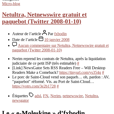
Micro-blog
Netultra, Netnewswire gratuit et
paquebot (Twitter 2008-01-10)
Auteur de l’article
Par
fxbodin
Date de l’article
10 janvier 2008
Aucun commentaire
sur Netultra, Netnewswire gratuit et
paquebot (Twitter 2008-01-10)
Nerim reprend les contrats de Netultra, après la liquidation
judiciaire de ce petit ISP (très estimable)
#
[Link] NewsGator Sets RSS Readers Free – Will Desktop
Readers Make a Comeback?
https://tinyurl.com/ys354q
#
Le porc de Saint-Cloud vend son paqueb… oh, pardon : AV,
"paquebot" réformé. Vis. au Port de Saint-Cloud…
https://votrs.com/3e2b1728
#
Étiquettes
adsl
,
FN
,
Nerim
,
netnewswire
,
Netultra
,
newsgator
Le « e-Moleskine » d’fxbodin