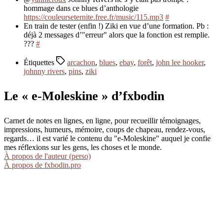
hommage dans ce blues d’anthologie
https://couleurseternite.free.fr/music/115.mp3
#
En train de tester (enfin !) Ziki en vue d’une formation. Pb :
déjà 2 messages d’"erreur" alors que la fonction est remplie.
???
#
Étiquettes
arcachon
,
blues
,
ebay
,
forêt
,
john lee hooker
,
johnny rivers
,
pins
,
ziki
Le « e-Moleskine » d’fxbodin
Carnet de notes en lignes, en ligne, pour recueillir témoignages,
impressions, humeurs, mémoire, coups de chapeau, rendez-vous,
regards… il est varié le contenu du "e-Moleskine" auquel je confie
mes réflexions sur les gens, les choses et le monde.
À propos de l'auteur (perso)
À propos de fxbodin.pro