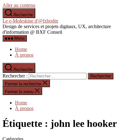
Aller au contenu
Recherche
Le e-Moleskine d'@fxbodin
Design de services et projets digitaux, UX, architecture
d'information @ BXF Conseil
Menu
Home
À propos
Recherche
Rechercher :
Fermer la recherche
Fermer le menu
Home
À propos
Étiquette :
john lee hooker
Catégories