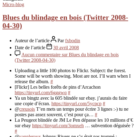
Micro-blog
Blues du blindage en bois (Twitter 2008-
04-30)
Auteur de l’article
Par
fxbodin
Date de l’article
30 avril 2008
Aucun commentaire
sur Blues du blindage en bois
(Twitter 2008-04-30)
Uploading a little 100 photos to Flickr. Subject: the forest.
Some will be worth showing. Most are not. I’ll warn when I
release the album.
#
[Flickr] Les belles forêts de pins d’Arcachon
https://tinyurl.com/6gggwq
#
Ya un bingtz avec la 605 blindée sur ebay. j’aurais du faire
une copie d’écran.
https://tinyurl.com/5ycpcp
#
@
creusois
T’en mets un temps pour écrire 3 lignes :-) tu ne
postes pas assez souvent, c’est pour ça…
#
La Peugeot blindée de JM Le Pen dépasse les 10 millions d’€
sur ebay
https://tinyurl.com/3omxeh
… subvention déguisée ?
#
@
yannleroux
Johnny Rivers ne s’y était pas trompé :