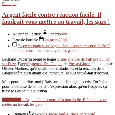
Politique
Argent facile contre réaction facile. Il
faudrait vous mettre au travail, les gars !
Auteur de l’article
Par
fxbodin
Date de l’article
24 mars 2008
2 commentaires
sur Argent facile contre réaction facile. Il
faudrait vous mettre au travail, les gars !
Bertrand Duperrin prend le temps d’
une analyse de l’affaire du lien
sur Fuzz
, l’
aggrégateur d’Eric Dupin
, de
Presse-Citron
, l’attaque par
Olivier Martinez qu’il qualifie de maladroite, et la réaction de la
Blogosphère qu’il qualifie d’immature. Je suis tout-à-fait d’accord.
Mais pour tout dire, moi j’étais surtout dérangé des cris d’orfraies
pour la défense de la liberté d’expression alors qu’en l’espèce, ça
n’est pas du tout la question.
Lire la suite
« Argent facile contre réaction facile. Il faudrait vous
mettre au travail, les gars ! »
Étiquettes
avocats
,
blogosphère
,
droit
,
efficacité
,