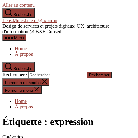
Aller au contenu
Recherche
Le e-Moleskine d'@fxbodin
Design de services et projets digitaux, UX, architecture
d'information @ BXF Conseil
Menu
Home
À propos
Recherche
Rechercher :
Fermer la recherche
Fermer le menu
Home
À propos
Étiquette :
expression
Catégories