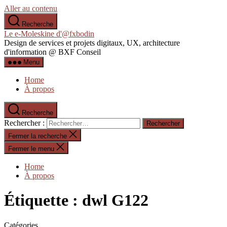
Aller au contenu
Recherche
Le e-Moleskine d'@fxbodin
Design de services et projets digitaux, UX, architecture
d'information @ BXF Conseil
Menu
Home
À propos
Recherche
Rechercher :
Fermer la recherche
Fermer le menu
Home
À propos
Étiquette :
dwl G122
Catégories