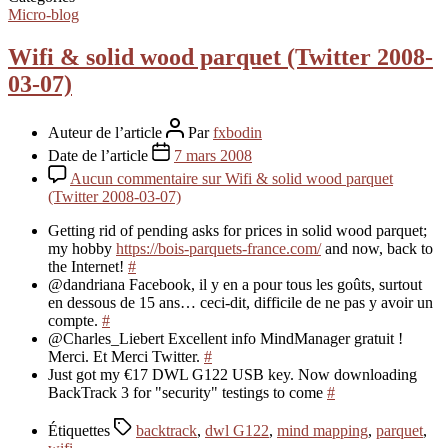
Micro-blog
Wifi & solid wood parquet (Twitter 2008-
03-07)
Auteur de l’article
Par
fxbodin
Date de l’article
7 mars 2008
Aucun commentaire
sur Wifi & solid wood parquet
(Twitter 2008-03-07)
Getting rid of pending asks for prices in solid wood parquet;
my hobby
https://bois-parquets-france.com/
and now, back to
the Internet!
#
@dandriana Facebook, il y en a pour tous les goûts, surtout
en dessous de 15 ans… ceci-dit, difficile de ne pas y avoir un
compte.
#
@Charles_Liebert Excellent info MindManager gratuit !
Merci. Et Merci Twitter.
#
Just got my €17 DWL G122 USB key. Now downloading
BackTrack 3 for "security" testings to come
#
Étiquettes
backtrack
,
dwl G122
,
mind mapping
,
parquet
,