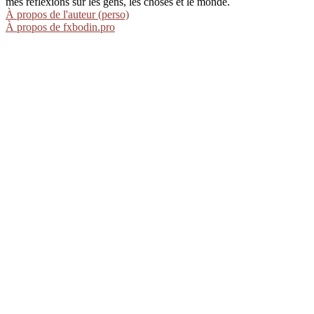
mes réflexions sur les gens, les choses et le monde.
À propos de l'auteur (perso)
À propos de fxbodin.pro