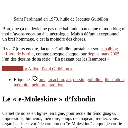
Saint Ferdinand en 1970, huile de Jacques Guibillon
Bon, que ça ne devienne pas une habitude, parce que ni mon blog ni
moi n’avons vocation à la nécrologie. Mais à défunt exceptionnel,
un bref hommage, c’est la moindre des choses.
Il y a 7 jours encore, Jacques Guibillon postait sur son
canalblog
« Livre de bord »
, comme presque chaque jour
depuis mars 2005
l’un des dessins de sa série « En passant par les Issambres ».
Lire la suite
« Adiou, l’ami Guibillon »
Étiquettes
ami
,
arcachon
,
art
,
dessin
,
guibillon
,
illustration
,
mémoire
,
peinture
,
tradition
Le « e-Moleskine » d’fxbodin
Carnet de notes en lignes, en ligne, pour recueillir témoignages,
impressions, humeurs, mémoire, coups de chapeau, rendez-vous,
regards… il est varié le contenu du "e-Moleskine" auquel je confie