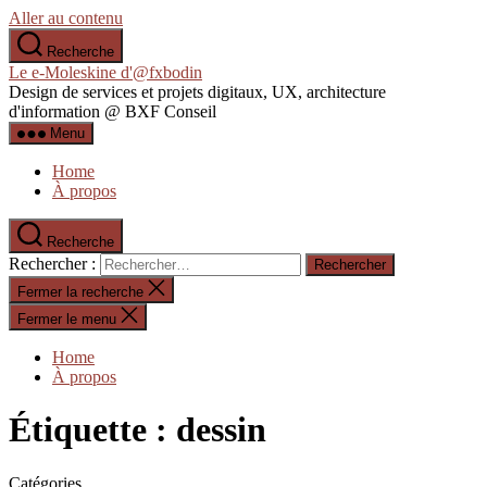
Aller au contenu
Recherche
Le e-Moleskine d'@fxbodin
Design de services et projets digitaux, UX, architecture
d'information @ BXF Conseil
Menu
Home
À propos
Recherche
Rechercher :
Fermer la recherche
Fermer le menu
Home
À propos
Étiquette :
dessin
Catégories