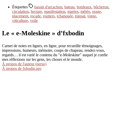
Étiquettes
bassin d'arcachon
,
bateau
,
bordeaux
,
bûcheron
,
circulation
,
hectare
,
manifestation
,
marées
,
météo
,
orage
,
placement
,
rocade
,
routiers
,
tchanquée
,
transat
,
vigne
,
viticulture
,
voile
Le « e-Moleskine » d’fxbodin
Carnet de notes en lignes, en ligne, pour recueillir témoignages,
impressions, humeurs, mémoire, coups de chapeau, rendez-vous,
regards… il est varié le contenu du "e-Moleskine" auquel je confie
mes réflexions sur les gens, les choses et le monde.
À propos de l'auteur (perso)
À propos de fxbodin.pro