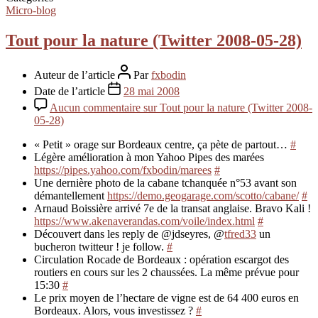
Micro-blog
Tout pour la nature (Twitter 2008-05-28)
Auteur de l’article
Par
fxbodin
Date de l’article
28 mai 2008
Aucun commentaire
sur Tout pour la nature (Twitter 2008-
05-28)
« Petit » orage sur Bordeaux centre, ça pète de partout…
#
Légère amélioration à mon Yahoo Pipes des marées
https://pipes.yahoo.com/fxbodin/marees
#
Une dernière photo de la cabane tchanquée n°53 avant son
démantellement
https://demo.geogarage.com/scotto/cabane/
#
Arnaud Boissière arrivé 7e de la transat anglaise. Bravo Kali !
https://www.akenaverandas.com/voile/index.html
#
Découvert dans les reply de @jdseyres, @
tfred33
un
bucheron twitteur ! je follow.
#
Circulation Rocade de Bordeaux : opération escargot des
routiers en cours sur les 2 chaussées. La même prévue pour
15:30
#
Le prix moyen de l’hectare de vigne est de 64 400 euros en
Bordeaux. Alors, vous investissez ?
#