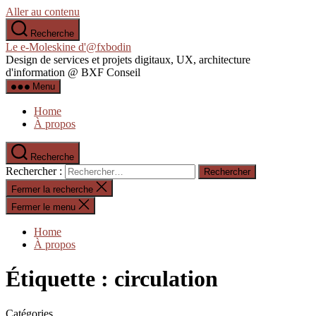
Aller au contenu
Recherche
Le e-Moleskine d'@fxbodin
Design de services et projets digitaux, UX, architecture
d'information @ BXF Conseil
Menu
Home
À propos
Recherche
Rechercher :
Fermer la recherche
Fermer le menu
Home
À propos
Étiquette :
circulation
Catégories