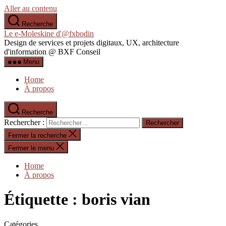
Aller au contenu
Recherche
Le e-Moleskine d'@fxbodin
Design de services et projets digitaux, UX, architecture
d'information @ BXF Conseil
Menu
Home
À propos
Recherche
Rechercher :
Fermer la recherche
Fermer le menu
Home
À propos
Étiquette :
boris vian
Catégories