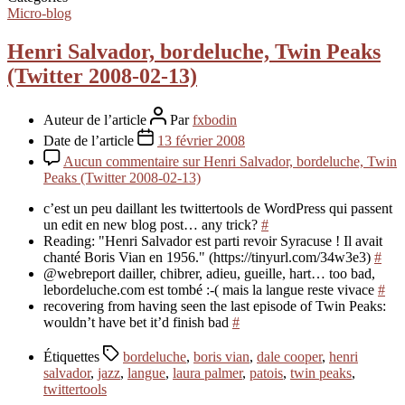
Micro-blog
Henri Salvador, bordeluche, Twin Peaks
(Twitter 2008-02-13)
Auteur de l’article
Par
fxbodin
Date de l’article
13 février 2008
Aucun commentaire
sur Henri Salvador, bordeluche, Twin
Peaks (Twitter 2008-02-13)
c’est un peu daillant les twittertools de WordPress qui passent
un edit en new blog post… any trick?
#
Reading: "Henri Salvador est parti revoir Syracuse ! Il avait
chanté Boris Vian en 1956." (https://tinyurl.com/34w3e3)
#
@webreport dailler, chibrer, adieu, gueille, hart… too bad,
lebordeluche.com est tombé :-( mais la langue reste vivace
#
recovering from having seen the last episode of Twin Peaks:
wouldn’t have bet it’d finish bad
#
Étiquettes
bordeluche
,
boris vian
,
dale cooper
,
henri
salvador
,
jazz
,
langue
,
laura palmer
,
patois
,
twin peaks
,
twittertools