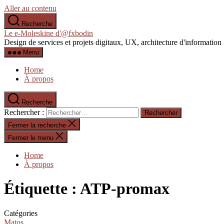
Aller au contenu
Recherche
Le e-Moleskine d'@fxbodin
Design de services et projets digitaux, UX, architecture d'informati
Menu
Home
À propos
Recherche
Rechercher :
Fermer la recherche
Fermer le menu
Home
À propos
Étiquette :
ATP-promax
Catégories
Matos