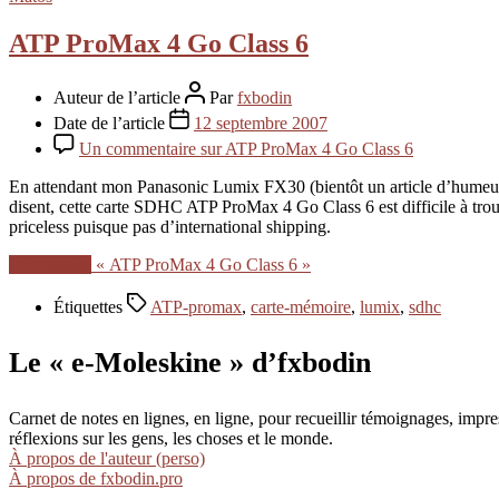
ATP ProMax 4 Go Class 6
Auteur de l’article
Par
fxbodin
Date de l’article
12 septembre 2007
Un commentaire
sur ATP ProMax 4 Go Class 6
En attendant mon Panasonic Lumix FX30 (bientôt un article d’humeur 
disent, cette carte SDHC ATP ProMax 4 Go Class 6 est difficile à tro
priceless puisque pas d’international shipping.
Lire la suite
« ATP ProMax 4 Go Class 6 »
Étiquettes
ATP-promax
,
carte-mémoire
,
lumix
,
sdhc
Le « e-Moleskine » d’fxbodin
Carnet de notes en lignes, en ligne, pour recueillir témoignages, im
réflexions sur les gens, les choses et le monde.
À propos de l'auteur (perso)
À propos de fxbodin.pro