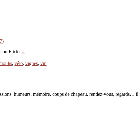
7)
e on Flickr.
#
moulis
,
vélo
,
vignes
,
vin
pressions, humeurs, mémoire, coups de chapeau, rendez-vous, regards… il