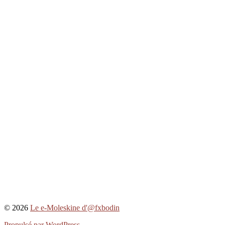
© 2026
Le e-Moleskine d'@fxbodin
Propulsé par WordPress