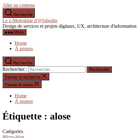
Aller au contenu
Recherche
Le e-Moleskine d'@fxbodin
Design de services et projets digitaux, UX, architecture d'informati
Menu
Home
À propos
Recherche
Rechercher :
Fermer la recherche
Fermer le menu
Home
À propos
Étiquette :
alose
Catégories
Micro-blog