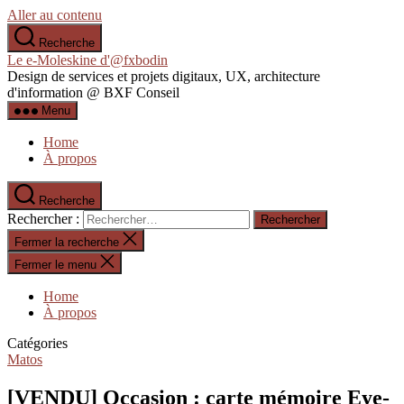
Aller au contenu
Recherche
Le e-Moleskine d'@fxbodin
Design de services et projets digitaux, UX, architecture
d'information @ BXF Conseil
Menu
Home
À propos
Recherche
Rechercher :
Fermer la recherche
Fermer le menu
Home
À propos
Catégories
Matos
[VENDU] Occasion : carte mémoire Eye-