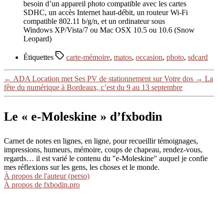
besoin d’un appareil photo compatible avec les cartes
SDHC, un accès Internet haut-débit, un routeur Wi-Fi
compatible 802.11 b/g/n, et un ordinateur sous
Windows XP/Vista/7 ou Mac OSX 10.5 ou 10.6 (Snow
Leopard)
Étiquettes
carte-mémoire
,
matos
,
occasion
,
photo
,
sdcard
←
ADA Location met Ses PV de stationnement sur Votre dos
→
La
fête du numérique à Bordeaux, c’est du 9 au 13 septembre
Le « e-Moleskine » d’fxbodin
Carnet de notes en lignes, en ligne, pour recueillir témoignages,
impressions, humeurs, mémoire, coups de chapeau, rendez-vous,
regards… il est varié le contenu du "e-Moleskine" auquel je confie
mes réflexions sur les gens, les choses et le monde.
À propos de l'auteur (perso)
À propos de fxbodin.pro