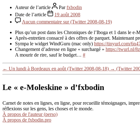
Auteur de l’article
Par
fxbodin
Date de l’article
19 août 2008
Aucun commentaire
sur (Twitter 2008-08-19)
Plus qu’un post dans les Chroniques de l’Iboga et 1 dans le e-
Après-entretien consacré à des offres de parquet. Maintenant pr
Sympa le widget WindGuru (mac only)
https://tinyurl.com/6n4
Changement d’adresse en ligne « surchargé »
https://twurl.nl/8
A mourir de rire, sauf le budget…
#
←
Un lundi à Bordeaux en août (Twitter 2008-08-18)
→
(Twitter 20
Le « e-Moleskine » d’fxbodin
Carnet de notes en lignes, en ligne, pour recueillir témoignages, im
réflexions sur les gens, les choses et le monde.
À propos de l'auteur (perso)
À propos de fxbodin.pro