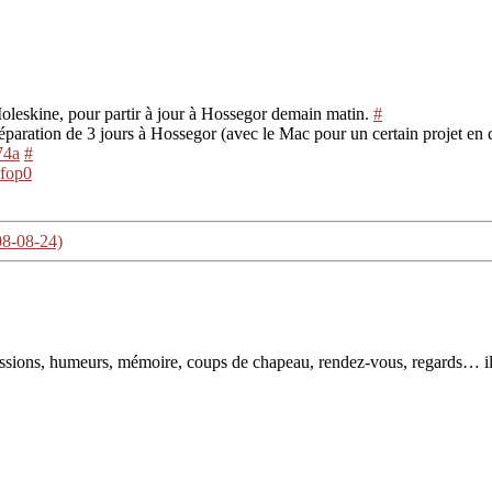
Moleskine, pour partir à jour à Hossegor demain matin.
#
éparation de 3 jours à Hossegor (avec le Mac pour un certain projet en
74a
#
zfop0
08-08-24)
pressions, humeurs, mémoire, coups de chapeau, rendez-vous, regards… il