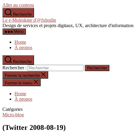
Aller au contenu
Recherche
Le e-Moleskine d'@fxbodin
Design de services et projets digitaux, UX, architecture d'informati
Menu
Home
À propos
Recherche
Rechercher :
Fermer la recherche
Fermer le menu
Home
À propos
Catégories
Micro-blog
(Twitter 2008-08-19)