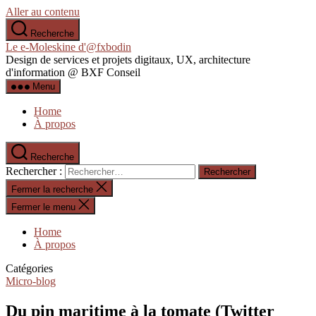
Aller au contenu
Recherche
Le e-Moleskine d'@fxbodin
Design de services et projets digitaux, UX, architecture
d'information @ BXF Conseil
Menu
Home
À propos
Recherche
Rechercher :
Fermer la recherche
Fermer le menu
Home
À propos
Catégories
Micro-blog
Du pin maritime à la tomate (Twitter