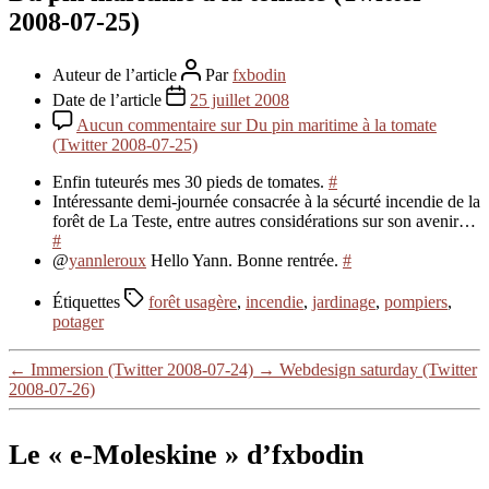
2008-07-25)
Auteur de l’article
Par
fxbodin
Date de l’article
25 juillet 2008
Aucun commentaire
sur Du pin maritime à la tomate
(Twitter 2008-07-25)
Enfin tuteurés mes 30 pieds de tomates.
#
Intéressante demi-journée consacrée à la sécurté incendie de la
forêt de La Teste, entre autres considérations sur son avenir…
#
@
yannleroux
Hello Yann. Bonne rentrée.
#
Étiquettes
forêt usagère
,
incendie
,
jardinage
,
pompiers
,
potager
←
Immersion (Twitter 2008-07-24)
→
Webdesign saturday (Twitter
2008-07-26)
Le « e-Moleskine » d’fxbodin