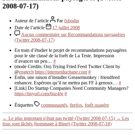
2008-07-17)
Auteur de l’article
Par
fxbodin
Date de l’article
17 juillet 2008
Aucun commentaire
sur Recommandations paysagères
(Twitter 2008-07-17)
En train d’étudier le projet de recommandations paysagères
pour le site classé de la forêt de La Teste. Impression
d’avancer un peu…
#
(mode Credits: On) Trying Fried Feed Twitter Client by
@
engtech
https://internetducttape.com
#
Enfin, une raison d’installer Greasemonkey : friendfeed
enhancer. Espérons qu’il ne mettra pas FF à genoux…
#
[Link] Do Startup Companies Need Community Managers?
https://tinyurl.com/6nz4fg
#
Étiquettes
communautés
,
firefox
,
forêt usagère
←
Le plus important n'était pas twitté (Twitter 2008-07-15)
→
Les
fous sont lâchés (hommage à Binet) (Twitter 2008-07-18)