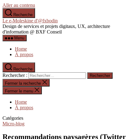
Aller au contenu
Recherche
Le e-Moleskine d'@fxbodin
Design de services et projets digitaux, UX, architecture
d'information @ BXF Conseil
Menu
Home
À propos
Recherche
Rechercher :
Fermer la recherche
Fermer le menu
Home
À propos
Catégories
Micro-blog
Recommandations paysagères (Twitter