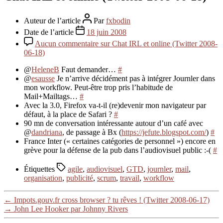
Auteur de l’article
Par
fxbodin
Date de l’article
18 juin 2008
Aucun commentaire
sur Chat IRL et online (Twitter 2008-
06-18)
@
HeleneB
Faut demander…
#
@
esausse
Je n’arrive décidément pas à intégrer Journler dans
mon workflow. Peut-être trop pris l’habitude de
Mail+Mailtags…
#
Avec la 3.0, Firefox va-t-il (re)devenir mon navigateur par
défaut, à la place de Safari ?
#
90 mn de conversation intéressante autour d’un café avec
@
dandriana
, de passage à Bx (
https://jefute.blogspot.com/
)
#
France Inter (« certaines catégories de personnel ») encore en
grève pour la défense de la pub dans l’audiovisuel public :-(
#
Étiquettes
agile
,
audiovisuel
,
GTD
,
journler
,
mail
,
organisation
,
publicité
,
scrum
,
travail
,
workflow
←
Impots.gouv.fr cross browser ? tu rêves ! (Twitter 2008-06-17)
→
John Lee Hooker par Johnny Rivers