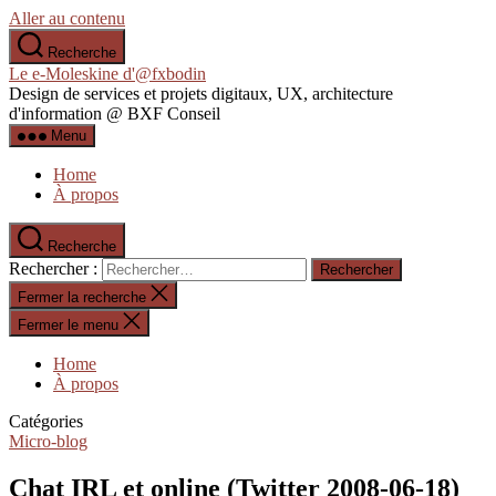
Aller au contenu
Recherche
Le e-Moleskine d'@fxbodin
Design de services et projets digitaux, UX, architecture
d'information @ BXF Conseil
Menu
Home
À propos
Recherche
Rechercher :
Fermer la recherche
Fermer le menu
Home
À propos
Catégories
Micro-blog
Chat IRL et online (Twitter 2008-06-18)