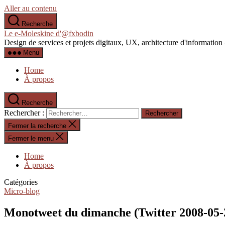
Aller au contenu
Recherche
Le e-Moleskine d'@fxbodin
Design de services et projets digitaux, UX, architecture d'informati
Menu
Home
À propos
Recherche
Rechercher :
Fermer la recherche
Fermer le menu
Home
À propos
Catégories
Micro-blog
Monotweet du dimanche (Twitter 2008-05-