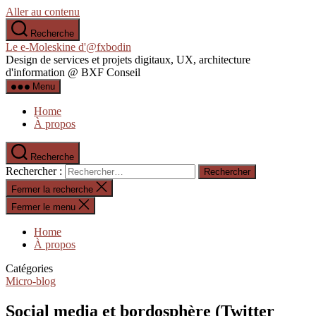
Aller au contenu
Recherche
Le e-Moleskine d'@fxbodin
Design de services et projets digitaux, UX, architecture
d'information @ BXF Conseil
Menu
Home
À propos
Recherche
Rechercher :
Fermer la recherche
Fermer le menu
Home
À propos
Catégories
Micro-blog
Social media et bordosphère (Twitter