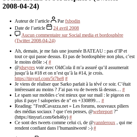
2008-04-24)
Auteur de l’article
Par
fxbodin
Date de l’article
24 avril 2008
Aucun commentaire
sur Social media et bordosphère
(Twitter 2008-04-24)
Ah, demain, je me fais une journée BATEAU : pas d’IP et
tout ce qui passe dessus. Et pas de bordosphère non plus, c’est
le moins drôle :-(
#
@
jdseyres
voir avec OldCola il m’a assuré qu’il assumerait
jusqu’à la #18 et on n’est qu’à la #14, je crois.
https://tinyurl.com/5t7he8
#
Je viens de réaliser que Sarko parlait à la tévé ce soir. C’était
intéressant au moins ? J’ai pas vu de tweets là dessus…
#
Le spam sur mobiles c’est mieux que sur mail : le pigeon en
plus il paye ! saloperies de n° en +330899…
#
Reading: "FredCavazza.net » Les forums, nouveaux piliers
des médias sociaux ? que t’en penses, @
webreport
?"
(https://tinyurl.com/6eh46y)
#
Ce sont des tweets comme celui ci, de @
yannleroux
, qui me
rendent confiant dans l’humanitweeté :-)
#