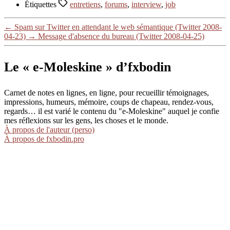
Étiquettes
entretiens
,
forums
,
interview
,
job
←
Spam sur Twitter en attendant le web sémantique (Twitter 2008-
04-23)
→
Message d'absence du bureau (Twitter 2008-04-25)
Le « e-Moleskine » d’fxbodin
Carnet de notes en lignes, en ligne, pour recueillir témoignages,
impressions, humeurs, mémoire, coups de chapeau, rendez-vous,
regards… il est varié le contenu du "e-Moleskine" auquel je confie
mes réflexions sur les gens, les choses et le monde.
À propos de l'auteur (perso)
À propos de fxbodin.pro