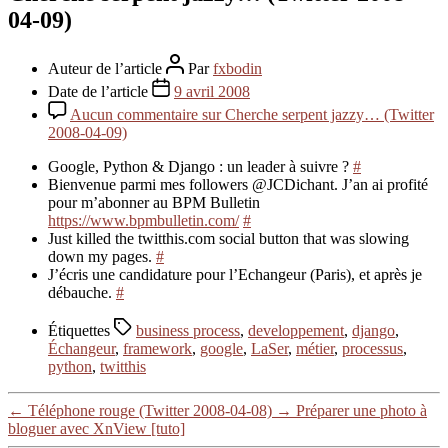
04-09)
Auteur de l’article
Par
fxbodin
Date de l’article
9 avril 2008
Aucun commentaire
sur Cherche serpent jazzy… (Twitter
2008-04-09)
Google, Python & Django : un leader à suivre ?
#
Bienvenue parmi mes followers @JCDichant. J’an ai profité
pour m’abonner au BPM Bulletin
https://www.bpmbulletin.com/
#
Just killed the twitthis.com social button that was slowing
down my pages.
#
J’écris une candidature pour l’Echangeur (Paris), et après je
débauche.
#
Étiquettes
business process
,
developpement
,
django
,
Échangeur
,
framework
,
google
,
LaSer
,
métier
,
processus
,
python
,
twitthis
←
Téléphone rouge (Twitter 2008-04-08)
→
Préparer une photo à
bloguer avec XnView [tuto]