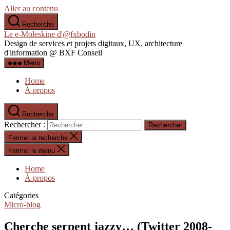
Aller au contenu
Recherche
Le e-Moleskine d'@fxbodin
Design de services et projets digitaux, UX, architecture
d'information @ BXF Conseil
Menu
Home
À propos
Recherche
Rechercher :
Fermer la recherche
Fermer le menu
Home
À propos
Catégories
Micro-blog
Cherche serpent jazzy… (Twitter 2008-