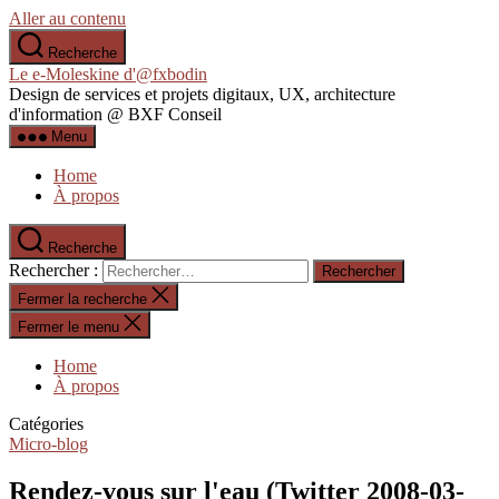
Aller au contenu
Recherche
Le e-Moleskine d'@fxbodin
Design de services et projets digitaux, UX, architecture
d'information @ BXF Conseil
Menu
Home
À propos
Recherche
Rechercher :
Fermer la recherche
Fermer le menu
Home
À propos
Catégories
Micro-blog
Rendez-vous sur l'eau (Twitter 2008-03-