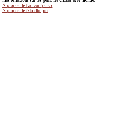
mes réflexions sur les gens, les choses et le monde.
À propos de l'auteur (perso)
À propos de fxbodin.pro