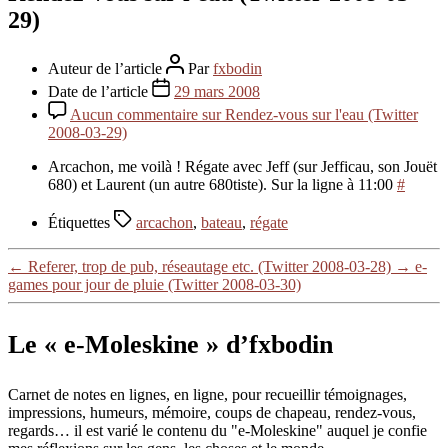
29)
Auteur de l’article
Par
fxbodin
Date de l’article
29 mars 2008
Aucun commentaire
sur Rendez-vous sur l'eau (Twitter
2008-03-29)
Arcachon, me voilà ! Régate avec Jeff (sur Jefficau, son Jouët
680) et Laurent (un autre 680tiste). Sur la ligne à 11:00
#
Étiquettes
arcachon
,
bateau
,
régate
←
Referer, trop de pub, réseautage etc. (Twitter 2008-03-28)
→
e-
games pour jour de pluie (Twitter 2008-03-30)
Le « e-Moleskine » d’fxbodin
Carnet de notes en lignes, en ligne, pour recueillir témoignages,
impressions, humeurs, mémoire, coups de chapeau, rendez-vous,
regards… il est varié le contenu du "e-Moleskine" auquel je confie