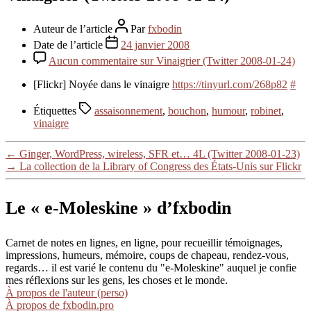
Auteur de l’article
Par
fxbodin
Date de l’article
24 janvier 2008
Aucun commentaire
sur Vinaigrier (Twitter 2008-01-24)
[Flickr] Noyée dans le vinaigre
https://tinyurl.com/268p82
#
Étiquettes
assaisonnement
,
bouchon
,
humour
,
robinet
,
vinaigre
←
Ginger, WordPress, wireless, SFR et… 4L (Twitter 2008-01-23)
→
La collection de la Library of Congress des États-Unis sur Flickr
Le « e-Moleskine » d’fxbodin
Carnet de notes en lignes, en ligne, pour recueillir témoignages,
impressions, humeurs, mémoire, coups de chapeau, rendez-vous,
regards… il est varié le contenu du "e-Moleskine" auquel je confie
mes réflexions sur les gens, les choses et le monde.
À propos de l'auteur (perso)
À propos de fxbodin.pro