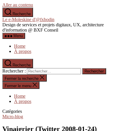
Aller au contenu
Recherche
Le e-Moleskine d'@fxbodin
Design de services et projets digitaux, UX, architecture
d'information @ BXF Conseil
Menu
Home
À propos
Recherche
Rechercher :
Fermer la recherche
Fermer le menu
Home
À propos
Catégories
Micro-blog
Vinaigrier (Twitter 2008-01-24)