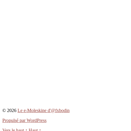
© 2026
Le e-Moleskine d'@fxbodin
Propulsé par WordPress
Vers le haut
↑
Haut
↑