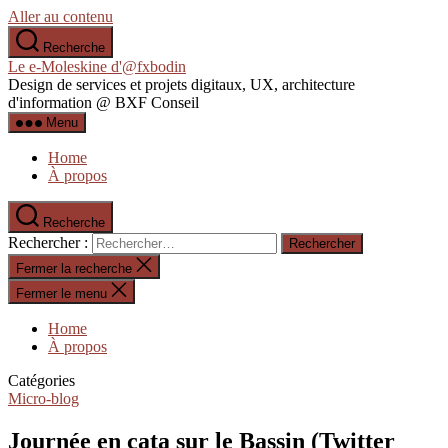
Aller au contenu
Recherche
Le e-Moleskine d'@fxbodin
Design de services et projets digitaux, UX, architecture
d'information @ BXF Conseil
Menu
Home
À propos
Recherche
Rechercher :
Fermer la recherche
Fermer le menu
Home
À propos
Catégories
Micro-blog
Journée en cata sur le Bassin (Twitter