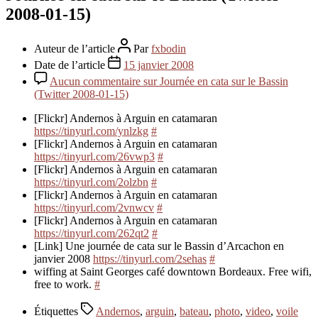
2008-01-15)
Auteur de l’article
Par
fxbodin
Date de l’article
15 janvier 2008
Aucun commentaire
sur Journée en cata sur le Bassin
(Twitter 2008-01-15)
[Flickr] Andernos à Arguin en catamaran
https://tinyurl.com/ynlzkg
#
[Flickr] Andernos à Arguin en catamaran
https://tinyurl.com/26vwp3
#
[Flickr] Andernos à Arguin en catamaran
https://tinyurl.com/2olzbn
#
[Flickr] Andernos à Arguin en catamaran
https://tinyurl.com/2vnwcv
#
[Flickr] Andernos à Arguin en catamaran
https://tinyurl.com/262qt2
#
[Link] Une journée de cata sur le Bassin d’Arcachon en
janvier 2008
https://tinyurl.com/2sehas
#
wiffing at Saint Georges café downtown Bordeaux. Free wifi,
free to work.
#
Étiquettes
Andernos
,
arguin
,
bateau
,
photo
,
video
,
voile