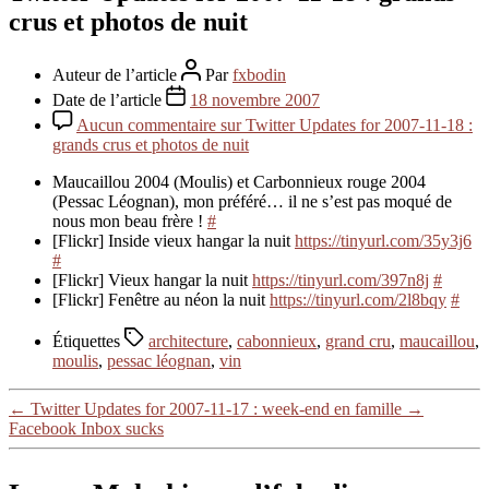
crus et photos de nuit
Auteur de l’article
Par
fxbodin
Date de l’article
18 novembre 2007
Aucun commentaire
sur Twitter Updates for 2007-11-18 :
grands crus et photos de nuit
Maucaillou 2004 (Moulis) et Carbonnieux rouge 2004
(Pessac Léognan), mon préféré… il ne s’est pas moqué de
nous mon beau frère !
#
[Flickr] Inside vieux hangar la nuit
https://tinyurl.com/35y3j6
#
[Flickr] Vieux hangar la nuit
https://tinyurl.com/397n8j
#
[Flickr] Fenêtre au néon la nuit
https://tinyurl.com/2l8bqy
#
Étiquettes
architecture
,
cabonnieux
,
grand cru
,
maucaillou
,
moulis
,
pessac léognan
,
vin
←
Twitter Updates for 2007-11-17 : week-end en famille
→
Facebook Inbox sucks