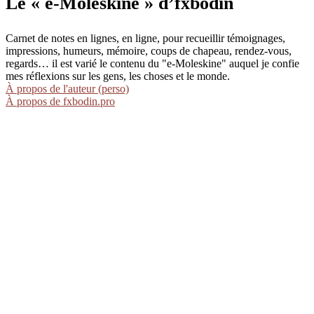
Le « e-Moleskine » d’fxbodin
Carnet de notes en lignes, en ligne, pour recueillir témoignages,
impressions, humeurs, mémoire, coups de chapeau, rendez-vous,
regards… il est varié le contenu du "e-Moleskine" auquel je confie
mes réflexions sur les gens, les choses et le monde.
À propos de l'auteur (perso)
À propos de fxbodin.pro