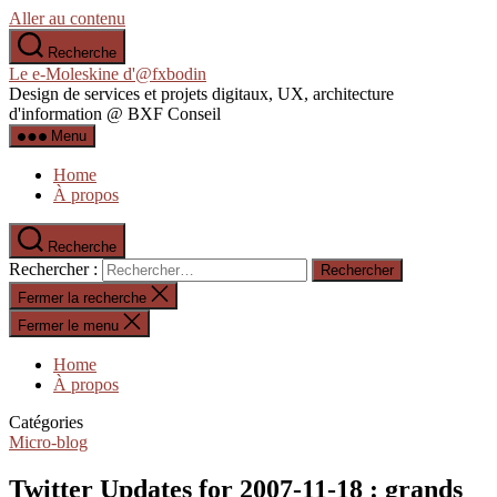
Aller au contenu
Recherche
Le e-Moleskine d'@fxbodin
Design de services et projets digitaux, UX, architecture
d'information @ BXF Conseil
Menu
Home
À propos
Recherche
Rechercher :
Fermer la recherche
Fermer le menu
Home
À propos
Catégories
Micro-blog
Twitter Updates for 2007-11-18 : grands